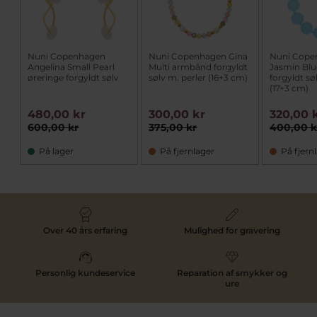
Nuni Copenhagen
Nuni Copenhagen Gina
Nuni Cope
Angelina Small Pearl
Multi armbånd forgyldt
Jasmin Bl
øreringe forgyldt sølv
sølv m. perler (16+3 cm)
forgyldt sø
(17+3 cm)
480,00 kr
300,00 kr
320,00 
600,00 kr
375,00 kr
400,00 k
På lager
På fjernlager
På fjern
Over 40 års erfaring
Mulighed for gravering
Personlig kundeservice
Reparation af smykker og
ure