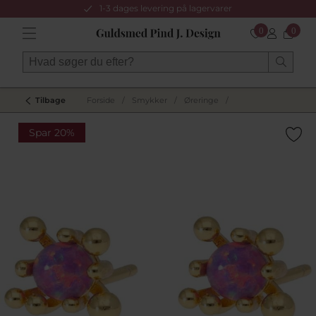
1-3 dages levering på lagervarer
0
0
Tilbage
Forside
/
Smykker
/
Øreringe
/
Spar 20%