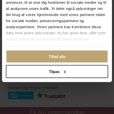
annoncer, til at vise dig funktioner til sociale medier og til
at analysere vores trafik. Vi deler også oplysninger om
Åbningstider I Butikken
din brug af vores hjemmeside med vores partnere inden
Information
for sociale medier, annonceringspartnere og
analysepartnere. Vores partnere kan kombinere disse
Praktiske Sider
data med andre oplysninger, du har givet dem, eller som
de har indsamlet fra din brug af deres tjenester.
Leveringsmuligheder
Tillad alle
Betalingsmuligheder
Tilpas
Sikker Og Tryg E-Handel
Få 15%
velkomstrabat