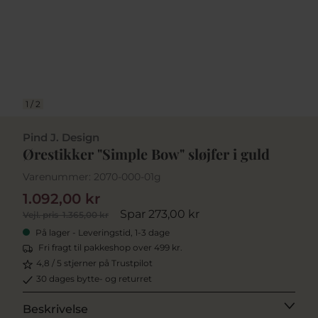
1
/
2
Pind J. Design
Ørestikker "Simple Bow" sløjfer i guld
Varenummer:
2070-000-01g
1.092,00 kr
Spar 273,00 kr
Vejl. pris
1.365,00 kr
På lager - Leveringstid, 1-3 dage
Fri fragt til pakkeshop over 499 kr.
4,8 / 5 stjerner på Trustpilot
30 dages bytte- og returret
Beskrivelse