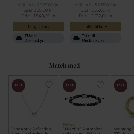
Vejl. pris
1.925,00 kr
Vejl. pris
3.265,00 kr
Spar 385,00 kr
Spar 653,00 kr
Pris:
1.540,00 kr
Pris:
2.612,00 kr
Tilføj til kurv
Tilføj til kurv
Tilføj til
Tilføj til
Ønskeskyen
Ønskeskyen
Match med
SALE
SALE
SALE
Nyhed
Jane Kønig Reflection
SON of NOA armbånd
Vedhæng Ci
Heart halskæde sølv
stål m. sten (19-25 cm)
925s forgyl