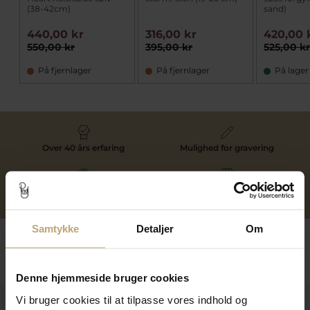
(38-42cm)
sand)
440,00 kr
316,00 kr
420,00 
550,00 kr
395,00 kr
525,00 k
På fjernlager
På fjernlager
På lager
Over 40 års erfaring
Mulighed for gravering
Personlig kundeservice
Reparation af smykker og
ure
Samtykke
Detaljer
Om
Følg os
Denne hjemmeside bruger cookies
Vi bruger cookies til at tilpasse vores indhold og
Kontakt