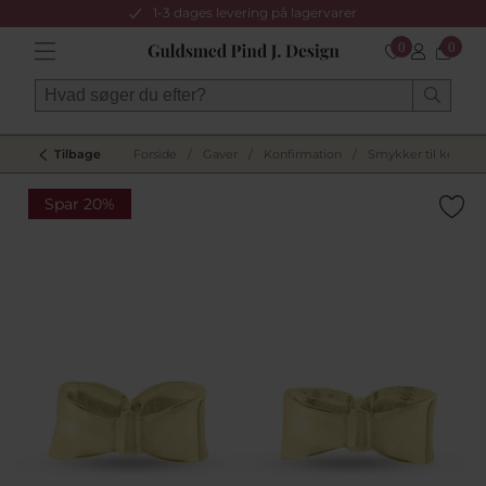
1-3 dages levering på lagervarer
0
0
Tilbage
Forside
/
Gaver
/
Konfirmation
/
Smykker til konfir
Spar 20%