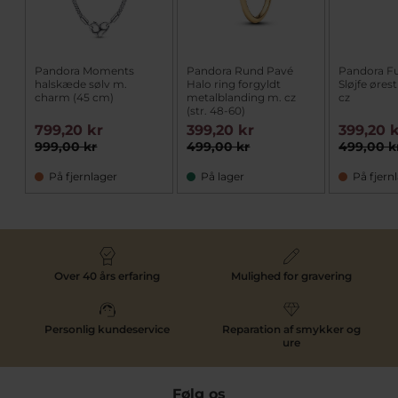
Pandora Moments
Pandora Rund Pavé
Pandora F
halskæde sølv m.
Halo ring forgyldt
Sløjfe øres
charm (45 cm)
metalblanding m. cz
cz
(str. 48-60)
799,20 kr
399,20 kr
399,20 
999,00 kr
499,00 kr
499,00 k
På fjernlager
På lager
På fjern
Over 40 års erfaring
Mulighed for gravering
Personlig kundeservice
Reparation af smykker og
ure
Følg os