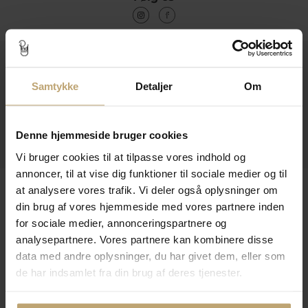
Kontakt
Samtykke
Detaljer
Om
Åbningstider I Butikken
Information
Denne hjemmeside bruger cookies
Praktiske Sider
Vi bruger cookies til at tilpasse vores indhold og
annoncer, til at vise dig funktioner til sociale medier og til
Leveringsmuligheder
at analysere vores trafik. Vi deler også oplysninger om
din brug af vores hjemmeside med vores partnere inden
for sociale medier, annonceringspartnere og
analysepartnere. Vores partnere kan kombinere disse
Betalingsmuligheder
data med andre oplysninger, du har givet dem, eller som
de har indsamlet fra din brug af deres tjenester.
Sikker Og Tryg E-Handel