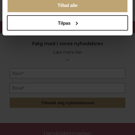
Tillad alle
Tilpas
Få 15%
velkomstrabat
Følg med i vores nyhedsbrev
Læs mere her
Tilmeld mig nyhedsbrevet
Handelsbetingelser