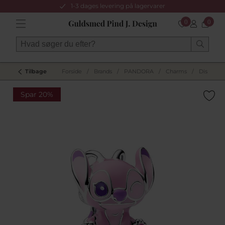
1-3 dages levering på lagervarer
0
0
Tilbage
Forside
/
Brands
/
PANDORA
/
Charms
/
Disney c
Spar 20%