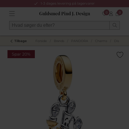
1-3 dages levering på lagervarer
0
0
Tilbage
Forside
/
Brands
/
PANDORA
/
Charms
/
Disney c
Spar 20%