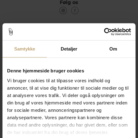
Følg os
Kontakt
Åbningstider I Butikken
Samtykke
Detaljer
Om
Information
Praktiske Sider
Denne hjemmeside bruger cookies
Vi bruger cookies til at tilpasse vores indhold og
Leveringsmuligheder
annoncer, til at vise dig funktioner til sociale medier og til
at analysere vores trafik. Vi deler også oplysninger om
din brug af vores hjemmeside med vores partnere inden
for sociale medier, annonceringspartnere og
Betalingsmuligheder
analysepartnere. Vores partnere kan kombinere disse
data med andre oplysninger, du har givet dem, eller som
de har indsamlet fra din brug af deres tjenester.