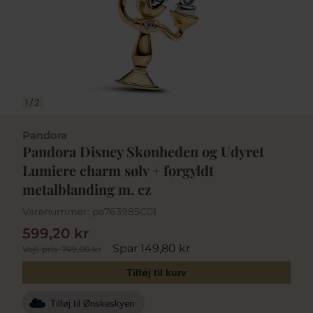
1
/
2
Pandora
Pandora Disney Skønheden og Udyret
Lumiere charm sølv + forgyldt
metalblanding m. cz
Varenummer:
pa763985C01
599,20 kr
Spar 149,80 kr
Vejl. pris
749,00 kr
Tilføj til kurv
Tilføj til Ønskeskyen