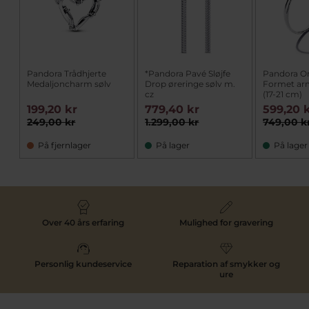
Pandora Trådhjerte
*Pandora Pavé Sløjfe
Pandora O
Medaljoncharm sølv
Drop øreringe sølv m.
Formet arm
cz
(17-21 cm)
199,20 kr
779,40 kr
599,20 
249,00 kr
1.299,00 kr
749,00 k
På fjernlager
På lager
På lager
Over 40 års erfaring
Mulighed for gravering
Personlig kundeservice
Reparation af smykker og
ure