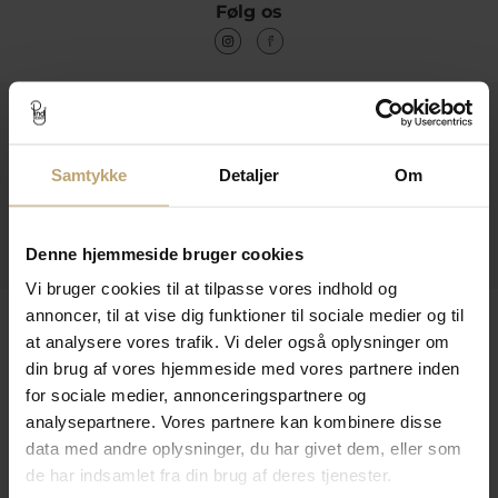
Følg os
Kontakt
Åbningstider I Butikken
Samtykke
Detaljer
Om
Information
Praktiske Sider
Denne hjemmeside bruger cookies
Vi bruger cookies til at tilpasse vores indhold og
annoncer, til at vise dig funktioner til sociale medier og til
Leveringsmuligheder
at analysere vores trafik. Vi deler også oplysninger om
din brug af vores hjemmeside med vores partnere inden
for sociale medier, annonceringspartnere og
Betalingsmuligheder
analysepartnere. Vores partnere kan kombinere disse
data med andre oplysninger, du har givet dem, eller som
de har indsamlet fra din brug af deres tjenester.