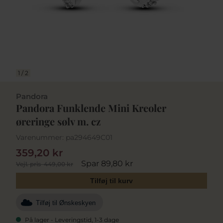
1
/
2
Pandora
Pandora Funklende Mini Kreoler
øreringe sølv m. cz
Varenummer:
pa294649C01
359,20 kr
Spar 89,80 kr
Vejl. pris
449,00 kr
Tilføj til kurv
Tilføj til Ønskeskyen
På lager - Leveringstid, 1-3 dage