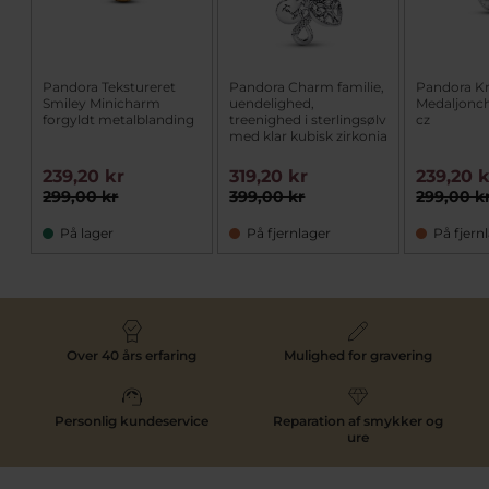
Pandora Tekstureret
Pandora Charm familie,
Pandora Kr
Smiley Minicharm
uendelighed,
Medaljonc
forgyldt metalblanding
treenighed i sterlingsølv
cz
med klar kubisk zirkonia
239,20 kr
319,20 kr
239,20 
299,00 kr
399,00 kr
299,00 k
På lager
På fjernlager
På fjern
Over 40 års erfaring
Mulighed for gravering
Personlig kundeservice
Reparation af smykker og
ure