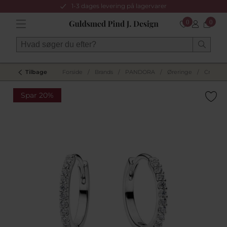
1-3 dages levering på lagervarer
0
0
Tilbage
Forside
/
Brands
/
PANDORA
/
Øreringe
/
Creoler
Spar 20%