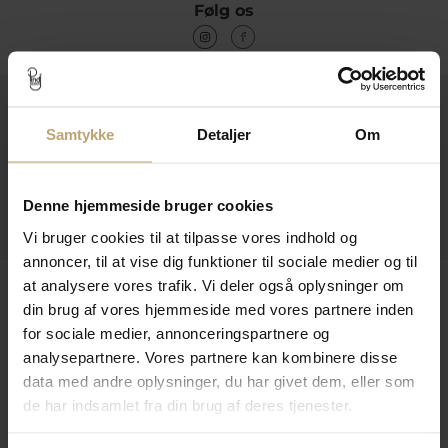
Følg os
Kontakt
Samtykke
Detaljer
Om
Åbningstider I Butikken
Information
Denne hjemmeside bruger cookies
Praktiske Sider
Vi bruger cookies til at tilpasse vores indhold og
annoncer, til at vise dig funktioner til sociale medier og til
Leveringsmuligheder
at analysere vores trafik. Vi deler også oplysninger om
din brug af vores hjemmeside med vores partnere inden
for sociale medier, annonceringspartnere og
analysepartnere. Vores partnere kan kombinere disse
Betalingsmuligheder
data med andre oplysninger, du har givet dem, eller som
de har indsamlet fra din brug af deres tjenester.