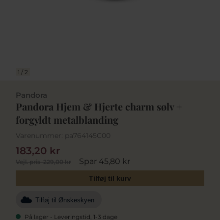
1
/
2
Pandora
Pandora Hjem & Hjerte charm sølv +
forgyldt metalblanding
Varenummer:
pa764145C00
183,20 kr
Spar 45,80 kr
Vejl. pris
229,00 kr
Tilføj til kurv
Tilføj til Ønskeskyen
På lager - Leveringstid, 1-3 dage