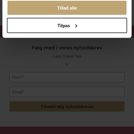
Sikker Og Tryg E-Handel
Tillad alle
Tilpas
Få 15%
velkomstrabat
Følg med i vores nyhedsbrev
Læs mere her
Tilmeld mig nyhedsbrevet