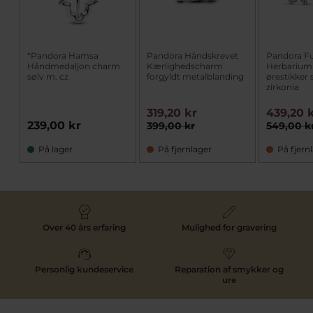
*Pandora Hamsa
Pandora Håndskrevet
Pandora F
Håndmedaljon charm
Kærlighedscharm
Herbarium
sølv m. cz
forgyldt metalblanding
ørestikker 
zirkonia
319,20 kr
439,20 
239,00 kr
399,00 kr
549,00 k
På lager
På fjernlager
På fjern
Over 40 års erfaring
Mulighed for gravering
Personlig kundeservice
Reparation af smykker og
ure