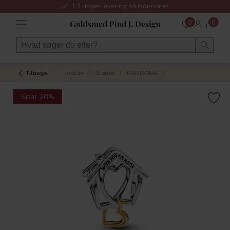
1-3 dages levering på lagervarer
0
0
Tilbage
Forside
/
Brands
/
PANDORA
/
Spar 20%