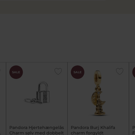
SALE
SALE
Pandora Hjertehængelås
Pandora Burj Khalifa
P
.
Charm sølv med dobbelt
charm forgyldt
F