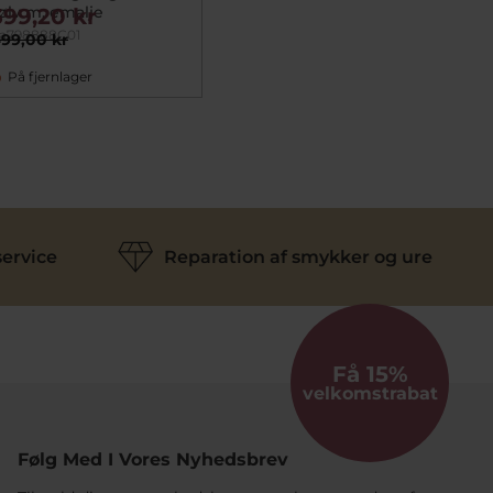
ølv m. emalje
399,20 kr
a798888C01
99,00 kr
På fjernlager
ervice
Reparation af smykker og ure
Få 15%
velkomstrabat
Følg Med I Vores Nyhedsbrev