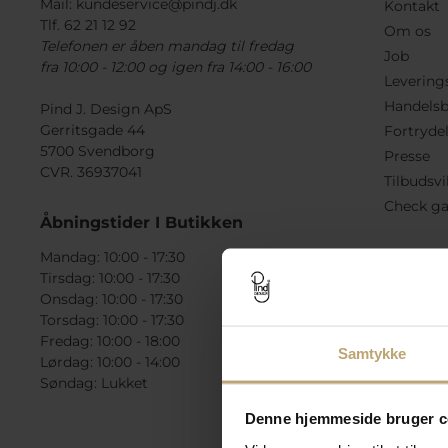
Mail:
kundeservice@pindj.dk
Kontakt
Tlf. 62 21 12 92
Om os
Telefonen er åben mandag til fredag
Job
fra 10:00 - 12:00 og igen fra 14:00 - 16:00
Levering
Handelsb
Pind J. Design ApS
Gerritsgade 44
Fortryde
5700 Svendborg
Presse
CVR. 36937041
Tilbudsvi
Check ga
Åbningstider I Butikken
Mandag: 10:00 - 17:30
Tirsdag: 10:00 - 17:30
Onsdag: 10:00 - 17:30
Torsdag: 10:00 - 17:30
Fredag: 10:00 - 18:00
Samtykke
Lørdag: 10:00 - 14:00
Søndag: Lukket
Denne hjemmeside bruger c