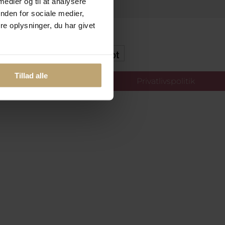
 medier og til at analysere
nden for sociale medier,
e oplysninger, du har givet
kker Og Tryg E-Handel
Tillad alle
llinger
Privatlivspolitik
oldt.