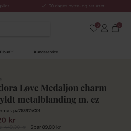
pilot
30 dages bytte- og returret
0
0
Tilbud
Kundeservice
a
dora Løve Medaljon charm
yldt metalblanding m. cz
mmer:
pa763974C01
20 kr
s
449,00 kr
Spar 89,80 kr