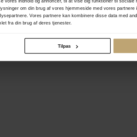
se vores indhold og annoncer, til at vise dig funktioner til sociale
oplysninger om din brug af vores hjemmeside med vores partnere i
ysepartnere. Vores partnere kan kombinere disse data med andr
Betalingsmuligheder
Si
et fra din brug af deres tjenester.
Tilpas
okiepolitik
Ændr cookie-indsti
right © 2026 Pind J. Design Guldsmedie. Alle rettigheder forbeh