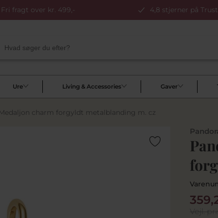
Fri fragt over kr. 499,-
4,8 stjerner på Trust
Ure
Living & Accessories
Gaver
Medaljon charm forgyldt metalblanding m. cz
Pandor
Pan
forg
Varenu
359,
Vejl. pri