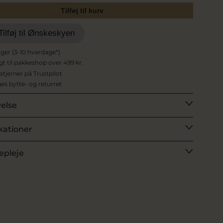
Tilføj til kurv
Tilføj til Ønskeskyen
ager (3-10 hverdage*)
agt til pakkeshop over 499 kr.
 stjerner på Trustpilot
es bytte- og returret
velse
kationer
epleje