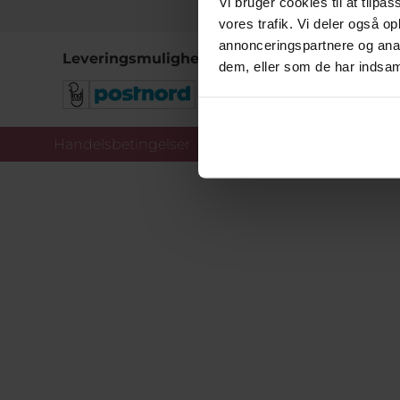
Vi bruger cookies til at tilpas
vores trafik. Vi deler også 
annonceringspartnere og anal
Leveringsmuligheder
dem, eller som de har indsaml
Handelsbetingelser
Co
Copy