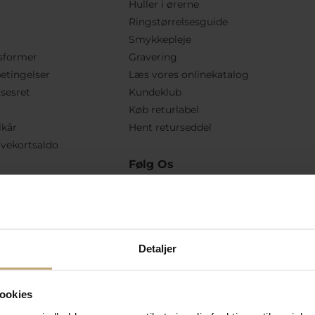
Huller i ørerne
Ringstørrelsesguide
Smykkepleje
sformer
Gravering
etingelser
Læs vores onlinekatalog
lsesret
Kundeklub
Køb returlabel
lkår
Hent returseddel
vekortsaldo
Følg Os
Detaljer
ookies