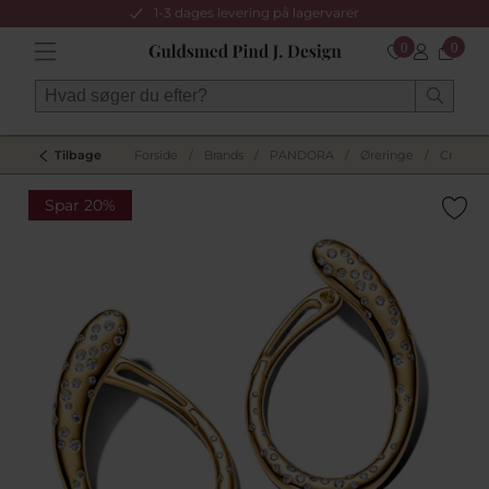
1-3 dages levering på lagervarer
0
0
Tilbage
Forside
/
Brands
/
PANDORA
/
Øreringe
/
Creoler
Spar 20%