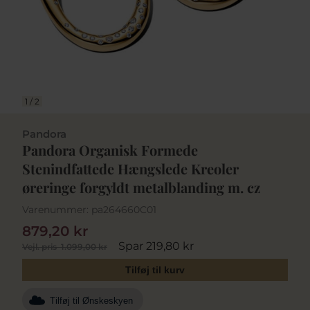
1
/
2
Pandora
Pandora Organisk Formede
Stenindfattede Hængslede Kreoler
øreringe forgyldt metalblanding m. cz
Varenummer:
pa264660C01
879,20 kr
Spar 219,80 kr
Vejl. pris
1.099,00 kr
Tilføj til kurv
Tilføj til Ønskeskyen