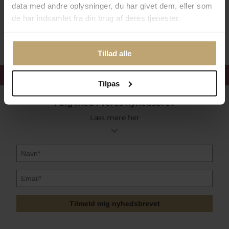
data med andre oplysninger, du har givet dem, eller som
de har indsamlet fra din brug af deres tjenester.
Sikker Og Tryg E-Handel
Tillad alle
Få 15%
velkomstrabat
Tilpas
Følg med i vores nyhedsbrev
Læs mere her
Tilmeld mig nyhedsbrevet