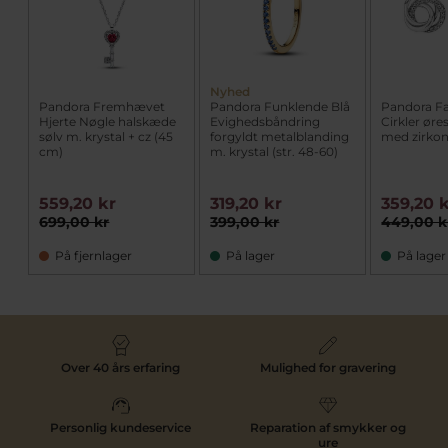
Nyhed
Pandora Fremhævet
Pandora Funklende Blå
Pandora Fa
Hjerte Nøgle halskæde
Evighedsbåndring
Cirkler øre
sølv m. krystal + cz (45
forgyldt metalblanding
med zirkon
cm)
m. krystal (str. 48-60)
559,20 kr
319,20 kr
359,20 
699,00 kr
399,00 kr
449,00 k
På fjernlager
På lager
På lager
Over 40 års erfaring
Mulighed for gravering
Personlig kundeservice
Reparation af smykker og
ure