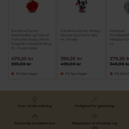
Pandora Disney
Pandora Disney Mickey
Pandora
Skønheden og Udyret
Mouse Jul charm sølv
Kirsebærb
Fortryllet Rose charm
m. emalje
Medaljonc
forgyldt metalblanding
cz
m. muranoglas
479,20 kr
399,20 kr
279,20 
599,00 kr
499,00 kr
349,00 k
På fjernlager
På fjernlager
På fjern
Over 40 års erfaring
Mulighed for gravering
Personlig kundeservice
Reparation af smykker og
ure