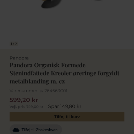
1
/
2
Pandora
Pandora Organisk Formede
Stenindfattede Kreoler øreringe forgyldt
metalblanding m. cz
Varenummer:
pa264663C01
599,20 kr
Spar 149,80 kr
Vejl. pris
749,00 kr
Tilføj til kurv
Tilføj til Ønskeskyen