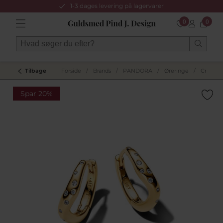
1-3 dages levering på lagervarer
0
0
Tilbage
Forside
/
Brands
/
PANDORA
/
Øreringe
/
Creoler
Spar 20%