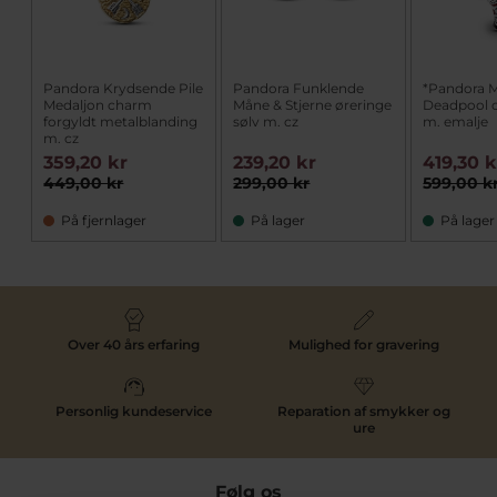
Pandora Krydsende Pile
Pandora Funklende
*Pandora M
Medaljon charm
Måne & Stjerne øreringe
Deadpool 
forgyldt metalblanding
sølv m. cz
m. emalje
m. cz
359,20 kr
239,20 kr
419,30 k
449,00 kr
299,00 kr
599,00 k
På fjernlager
På lager
På lager
Over 40 års erfaring
Mulighed for gravering
Personlig kundeservice
Reparation af smykker og
ure
Følg os