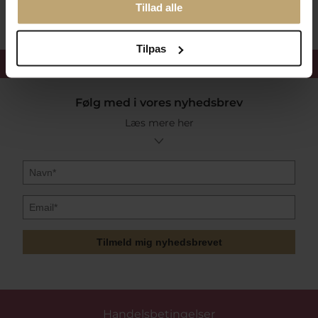
Tillad alle
Tilpas
Få 15%
velkomstrabat
Følg med i vores nyhedsbrev
Læs mere her
Tilmeld mig nyhedsbrevet
Handelsbetingelser