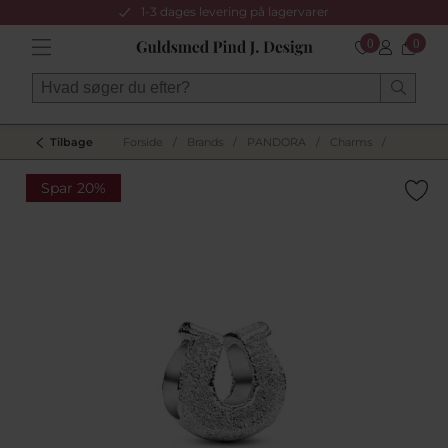
1-3 dages levering på lagervarer
0
0
Tilbage
Forside
/
Brands
/
PANDORA
/
Charms
/
Spar 20%