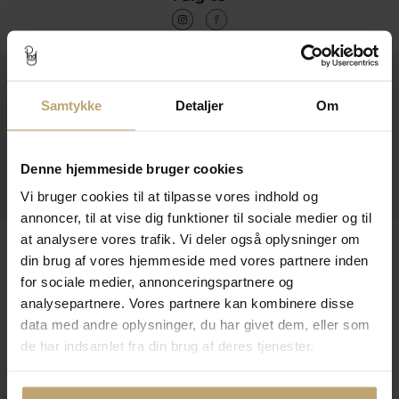
Kontakt
Samtykke
Detaljer
Om
Åbningstider I Butikken
Information
Denne hjemmeside bruger cookies
Praktiske Sider
Vi bruger cookies til at tilpasse vores indhold og
annoncer, til at vise dig funktioner til sociale medier og til
at analysere vores trafik. Vi deler også oplysninger om
Leveringsmuligheder
din brug af vores hjemmeside med vores partnere inden
for sociale medier, annonceringspartnere og
analysepartnere. Vores partnere kan kombinere disse
Betalingsmuligheder
data med andre oplysninger, du har givet dem, eller som
de har indsamlet fra din brug af deres tjenester.
Sikker Og Tryg E-Handel