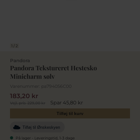
1
/
2
Pandora
Pandora Tekstureret Hestesko
Minicharm sølv
Varenummer:
pa794056C00
183,20 kr
Spar 45,80 kr
Vejl. pris
229,00 kr
Tilføj til kurv
Tilføj til Ønskeskyen
På lager - Leveringstid, 1-3 dage