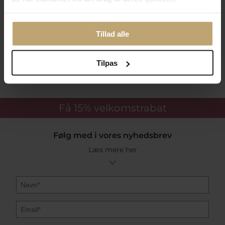
Betalingsmuligheder
Tillad alle
Sikker Og Tryg E-Handel
Tilpas
Få 15%
velkomstrabat
Følg med i vores nyhedsbrev
Læs mere her