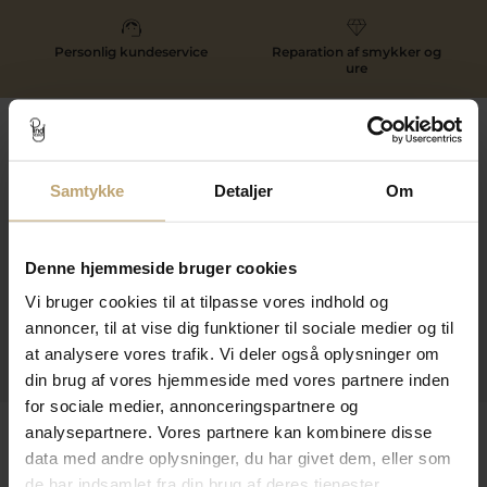
Personlig kundeservice
Reparation af smykker og
ure
Følg os
Samtykke
Detaljer
Om
Kontakt
Denne hjemmeside bruger cookies
Åbningstider I Butikken
Vi bruger cookies til at tilpasse vores indhold og
Information
annoncer, til at vise dig funktioner til sociale medier og til
at analysere vores trafik. Vi deler også oplysninger om
Praktiske Sider
din brug af vores hjemmeside med vores partnere inden
for sociale medier, annonceringspartnere og
Leveringsmuligheder
analysepartnere. Vores partnere kan kombinere disse
data med andre oplysninger, du har givet dem, eller som
de har indsamlet fra din brug af deres tjenester.