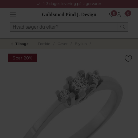
1-3 dages levering på lagervarer
0
0
Tilbage
Forside
/
Gaver
/
Bryllup
/
Spar 20%