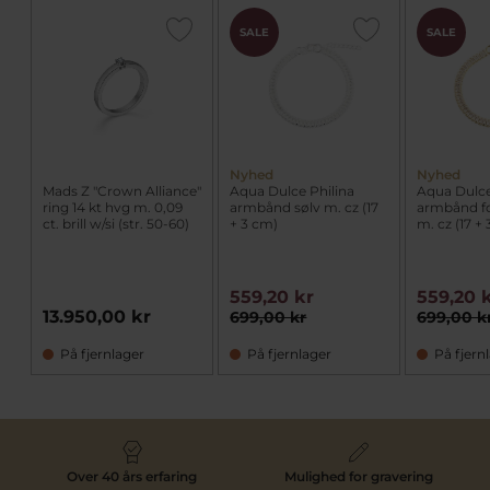
SALE
SALE
Nyhed
Nyhed
Mads Z "Crown Alliance"
Aqua Dulce Philina
Aqua Dulce
ring 14 kt hvg m. 0,09
armbånd sølv m. cz (17
armbånd fo
ct. brill w/si (str. 50-60)
+ 3 cm)
m. cz (17 +
559,20 kr
559,20 
13.950,00 kr
699,00 kr
699,00 k
På fjernlager
På fjernlager
På fjern
Over 40 års erfaring
Mulighed for gravering