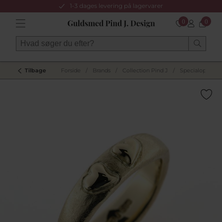
1-3 dages levering på lagervarer
0
0
Tilbage
Forside
/
Brands
/
Collection Pind J
/
Specialopgaver