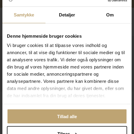
Samtykke
Detaljer
Om
Følg os
Denne hjemmeside bruger cookies
Vi bruger cookies til at tilpasse vores indhold og
Kontakt
annoncer, til at vise dig funktioner til sociale medier og til
Åbningstider I Butikken
at analysere vores trafik. Vi deler også oplysninger om
din brug af vores hjemmeside med vores partnere inden
Information
for sociale medier, annonceringspartnere og
Praktiske Sider
analysepartnere. Vores partnere kan kombinere disse
data med andre oplysninger, du har givet dem, eller som
de har indsamlet fra din brug af deres tjenester.
Leveringsmuligheder
Tillad alle
Betalingsmuligheder
Tilpas