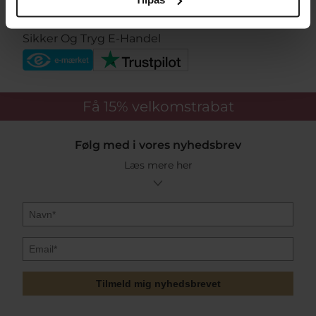
Sikker Og Tryg E-Handel
Få 15%
velkomstrabat
Følg med i vores nyhedsbrev
Læs mere her
Tilmeld mig nyhedsbrevet