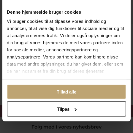
Information
Denne hjemmeside bruger cookies
Praktiske Sider
Vi bruger cookies til at tilpasse vores indhold og
annoncer, til at vise dig funktioner til sociale medier og til
Leveringsmuligheder
at analysere vores trafik. Vi deler også oplysninger om
din brug af vores hjemmeside med vores partnere inden
for sociale medier, annonceringspartnere og
Betalingsmuligheder
analysepartnere. Vores partnere kan kombinere disse
data med andre oplysninger, du har givet dem, eller som
de har indsamlet fra din brug af deres tjenester.
Sikker Og Tryg E-Handel
Tillad alle
Tilpas
Få 15%
velkomstrabat
Følg med i vores nyhedsbrev