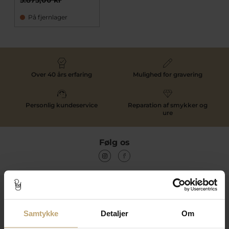
På fjernlager
Over 40 års erfaring
Mulighed for gravering
Personlig kundeservice
Reparation af smykker og
ure
Følg os
Kontakt
Åbningstider I Butikken
Samtykke
Detaljer
Om