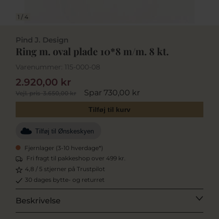
1
/
4
Pind J. Design
Ring m. oval plade 10*8 m/m. 8 kt.
Varenummer:
115-000-08
2.920,00 kr
Spar 730,00 kr
Vejl. pris
3.650,00 kr
Tilføj til kurv
Tilføj til Ønskeskyen
Fjernlager (3-10 hverdage*)
Fri fragt til pakkeshop over 499 kr.
4,8 / 5 stjerner på Trustpilot
30 dages bytte- og returret
Beskrivelse