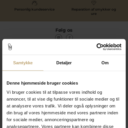
Personlig kundeservice
Reparation af smykker og
ure
Følg os
Kontakt
Samtykke
Detaljer
Om
Åbningstider I Butikken
Information
Denne hjemmeside bruger cookies
Praktiske Sider
Vi bruger cookies til at tilpasse vores indhold og
annoncer, til at vise dig funktioner til sociale medier og til
at analysere vores trafik. Vi deler også oplysninger om
Leveringsmuligheder
din brug af vores hjemmeside med vores partnere inden
for sociale medier, annonceringspartnere og
analysepartnere. Vores partnere kan kombinere disse