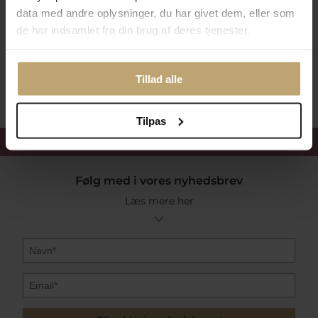
Betalingsmuligheder
data med andre oplysninger, du har givet dem, eller som
de har indsamlet fra din brug af deres tjenester.
Sikker Og Tryg E-Handel
Tillad alle
Tilpas
Få 15%
velkomstrabat
Følg med i vores nyhedsbrev
Læs mere her