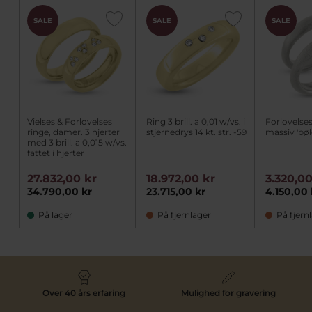
SALE
SALE
SALE
Vielses & Forlovelses
Ring 3 brill. a 0,01 w/vs. i
Forlovelses
ringe, damer. 3 hjerter
stjernedrys 14 kt. str. -59
massiv 'bøl
med 3 brill. a 0,015 w/vs.
fattet i hjerter
27.832,00 kr
18.972,00 kr
3.320,00
34.790,00 kr
23.715,00 kr
4.150,00 
På lager
På fjernlager
På fjern
Over 40 års erfaring
Mulighed for gravering