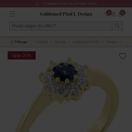
1-3 dages levering på lagervarer
0
0
Tilbage
Forside
/
Brands
/
Collection Pind J
/
Ringe
/
Rose
Spar 20%