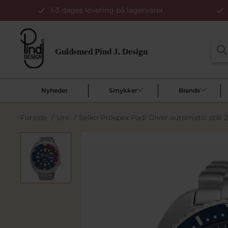
1-3 dages levering på lagervarer
Nyheder
Smykker
Brands
Forside
/
Ure
/
Seiko Prospex Padi Diver automatic stå