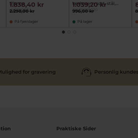
39mm
læderrem sort, stål,
1.838,40 kr
1.039,20 kr
d
40mm
daF20082-1
DW00100020
2.298,00 kr
996,00 kr
8
På fjernlager
På lager
ulighed for gravering
Personlig kundes
tion
Praktiske Sider