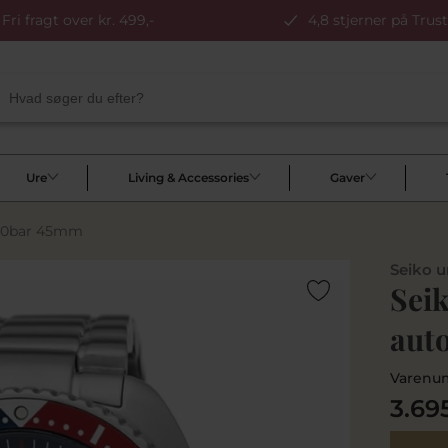
Fri fragt over kr. 499,-
4,8 stjerner på Trust
Ure
Living & Accessories
Gaver
l 20bar 45mm
Seiko u
Sei
aut
Varenu
3.69