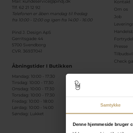
Mail:
kundeservice@pindj.dk
Kontakt
Tlf. 62 21 12 92
Om os
Telefonen er åben mandag til fredag
Job
fra 10:00 - 12:00 og igen fra 14:00 - 16:00
Levering
Handelsb
Pind J. Design ApS
Gerritsgade 44
Fortryde
5700 Svendborg
Presse
CVR. 36937041
Tilbudsvi
Check ga
Åbningstider I Butikken
Mandag: 10:00 - 17:30
Tirsdag: 10:00 - 17:30
Onsdag: 10:00 - 17:30
Torsdag: 10:00 - 17:30
Fredag: 10:00 - 18:00
Samtykke
Lørdag: 10:00 - 14:00
Søndag: Lukket
Denne hjemmeside bruger c