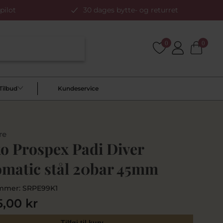
pilot
30 dages bytte- og returret
0
0
Tilbud
Kundeservice
re
ko Prospex Padi Diver
omatic stål 20bar 45mm
mmer:
SRPE99K1
5,00 kr
Tilføj til kurv