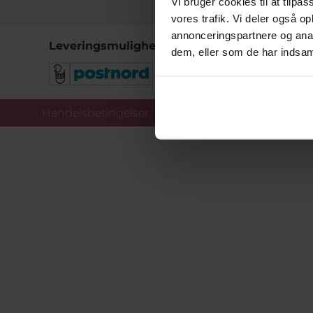
Vi bruger cookies til at tilpas
vores trafik. Vi deler også 
annonceringspartnere og anal
Leveringsmuligheder
dem, eller som de har indsaml
Handelsbetingelser
Co
Copy