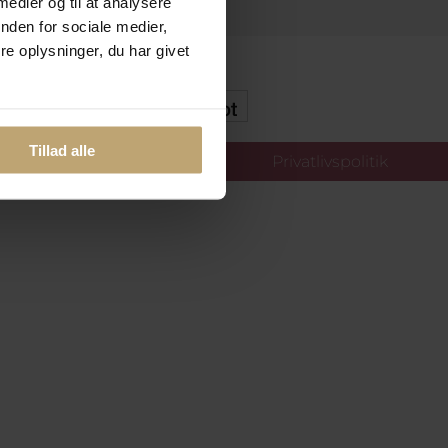
 medier og til at analysere
nden for sociale medier,
e oplysninger, du har givet
kker Og Tryg E-Handel
Tillad alle
llinger
Privatlivspolitik
oldt.