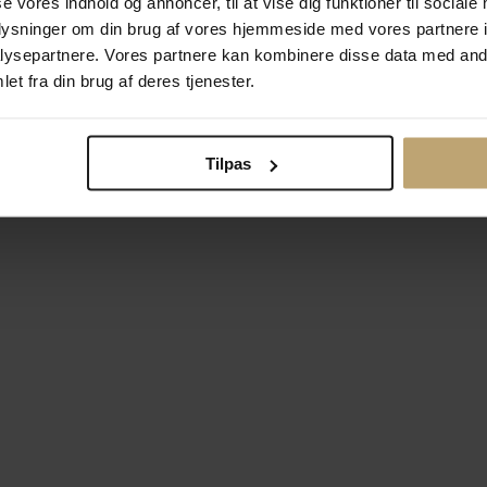
se vores indhold og annoncer, til at vise dig funktioner til sociale
oplysninger om din brug af vores hjemmeside med vores partnere i
ysepartnere. Vores partnere kan kombinere disse data med andr
Betalingsmuligheder
Si
et fra din brug af deres tjenester.
Tilpas
okiepolitik
Ændr cookie-indsti
right © 2026 Pind J. Design Guldsmedie. Alle rettigheder forbeh