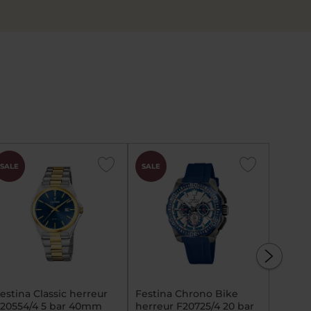
CHOK
CHOK
SALE
SALE
SALE
PRIS
PRIS
estina Classic herreur
Festina Chrono Bike
Festin
20554/4 5 bar 40mm
herreur F20725/4 20 bar
herreu