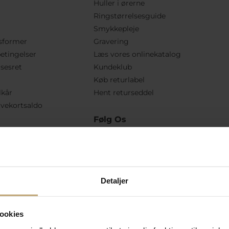
Huller i ørerne
Ringstørrelsesguide
Smykkepleje
sformer
Gravering
etingelser
Læs vores onlinekatalog
lsesret
Kundeklub
Køb returlabel
lkår
Hent returseddel
vekortsaldo
Følg Os
Detaljer
ookies