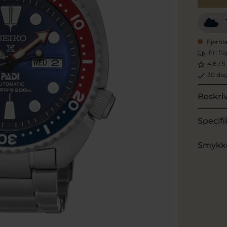
Fjernl
Fri fr
4,8 / 5
30 dag
Beskri
Specifi
Smykk