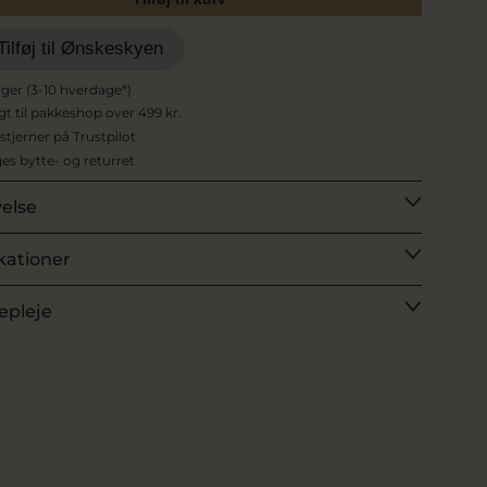
Tilføj til Ønskeskyen
ager (3-10 hverdage*)
agt til pakkeshop over 499 kr.
 stjerner på Trustpilot
es bytte- og returret
velse
kationer
epleje