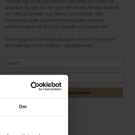
Tilmeld dig vores nyhedsbrev og oplev en verden af
smykker og ure. Du får som den første direkte besked
om tilbud, nyheder og tidens store trends. Ved
tilmelding giver vi en indflytningsgave med en
velkomstrabat på 15% som gælder på næsten alt*.
Det er gratis at tilmelde sig og du kan til hver en tid
afmelde dig nemt nederst i nyhedsbrevet.
Tilmeld mig nyhedsbrevet
Om