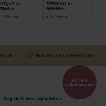
45,5mm
40mm
878,40 kr
1.598,40 kr
958,
aF20554-4
daF20725-4
daF2000
73,00 kr
1.998,00 kr
956,40
På fjernlager
På fjernlager
På la
ervice
Reparation af smykker og ure
Få 15%
velkomstrabat
Følg Med I Vores Nyhedsbrev