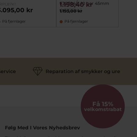
F20704/3 10 bar 45mm
F20709
1.198,40 kr
1.99
RPL87K1
3.095,00 kr
daF20704-3
daF2070
1.193,00 kr
1.993,
På fjernlager
På fjernlager
På fj
ervice
Reparation af smykker og ure
Få 15%
velkomstrabat
Følg Med I Vores Nyhedsbrev