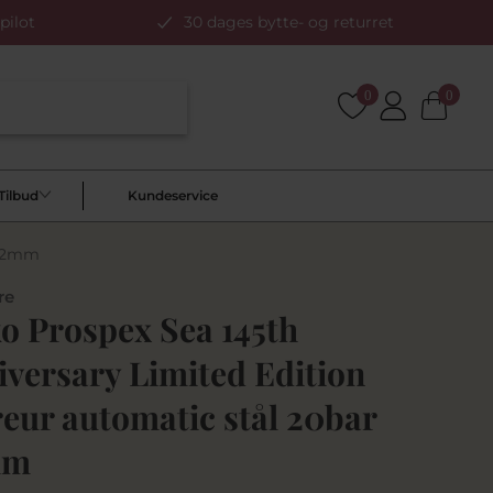
pilot
30 dages bytte- og returret
0
0
Tilbud
Kundeservice
 42mm
re
o Prospex Sea 145th
iversary Limited Edition
eur automatic stål 20bar
mm