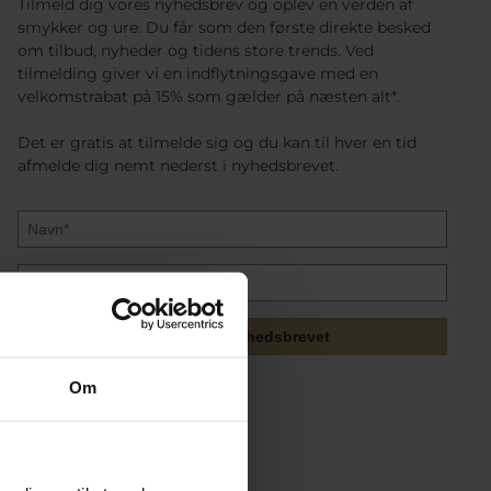
Tilmeld dig vores nyhedsbrev og oplev en verden af
smykker og ure. Du får som den første direkte besked
om tilbud, nyheder og tidens store trends. Ved
tilmelding giver vi en indflytningsgave med en
velkomstrabat på 15% som gælder på næsten alt*.
Det er gratis at tilmelde sig og du kan til hver en tid
afmelde dig nemt nederst i nyhedsbrevet.
Tilmeld mig nyhedsbrevet
Om