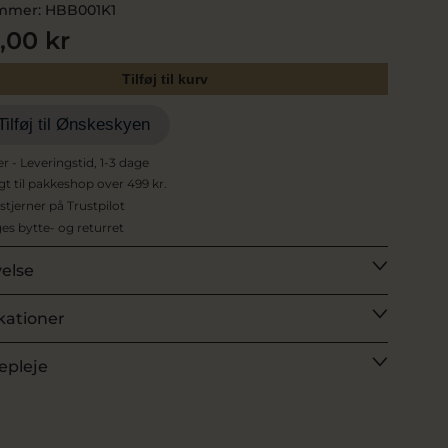
mmer:
HBB001K1
5,00 kr
Tilføj til kurv
Tilføj til Ønskeskyen
er - Leveringstid, 1-3 dage
agt til pakkeshop over 499 kr.
 stjerner på Trustpilot
es bytte- og returret
velse
kationer
epleje