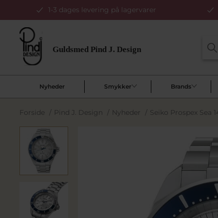
1-3 dages levering på lagervarer
Nyheder
Smykker
Brands
Forside
/
Pind J. Design
/
Nyheder
/
Seiko Prospex Sea 1