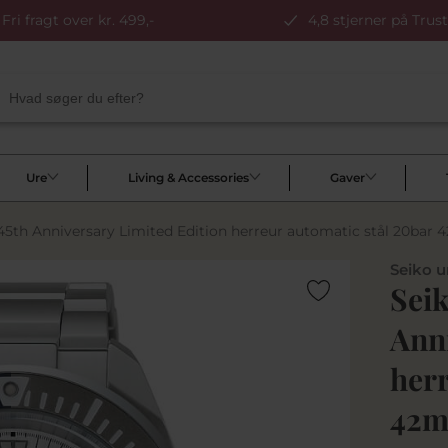
Fri fragt over kr. 499,-
4,8 stjerner på Trust
Ure
Living & Accessories
Gaver
45th Anniversary Limited Edition herreur automatic stål 20bar
Seiko u
Seik
Ann
herr
42