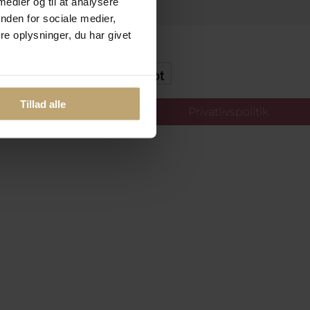
 medier og til at analysere
nden for sociale medier,
e oplysninger, du har givet
kker Og Tryg E-Handel
Tillad alle
llinger
Privatlivspolitik
oldt.