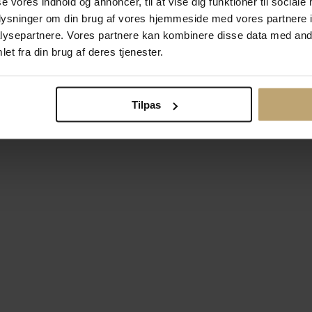
se vores indhold og annoncer, til at vise dig funktioner til sociale
oplysninger om din brug af vores hjemmeside med vores partnere i
ysepartnere. Vores partnere kan kombinere disse data med andr
Betalingsmuligheder
Si
et fra din brug af deres tjenester.
Tilpas
okiepolitik
Ændr cookie-indsti
right © 2026 Pind J. Design Guldsmedie. Alle rettigheder forbeh