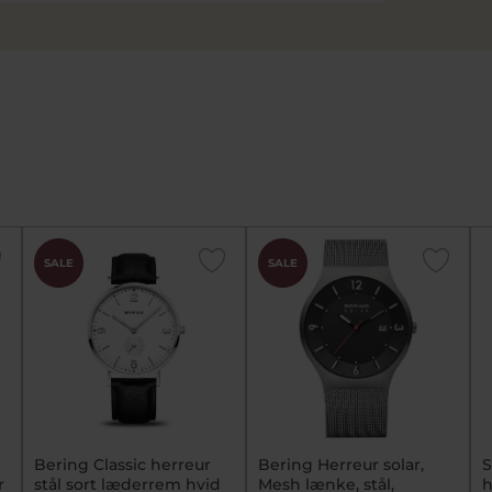
CHOK
CHOK
SALE
SALE
PRIS
PRIS
Bering Classic herreur
Bering Herreur solar,
S
r
stål sort læderrem hvid
Mesh lænke, stål,
h