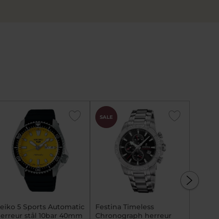
CHOK
CHOK
SALE
SALE
PRIS
PRIS
eiko 5 Sports Automatic
Festina Timeless
Festin
erreur stål 10bar 40mm
Chronograph herreur
Specia