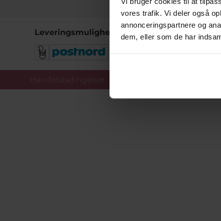
Vi bruger cookies til at tilpas
vores trafik. Vi deler også 
annonceringspartnere og anal
Leveringsmuligheder
dem, eller som de har indsaml
Handelsbetingelser
Co
Copy