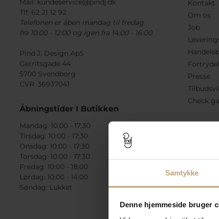
Mail:
kundeservice@pindj.dk
Kontakt
Tlf. 62 21 12 92
Om os
Telefonen er åben mandag til fredag
Job
fra 10:00 - 12:00 og igen fra 14:00 - 16:00
Levering
Handelsb
Pind J. Design ApS
Gerritsgade 44
Fortryde
5700 Svendborg
Presse
CVR. 36937041
Tilbudsvi
Check ga
Åbningstider I Butikken
Mandag: 10:00 - 17:30
Tirsdag: 10:00 - 17:30
Onsdag: 10:00 - 17:30
Torsdag: 10:00 - 17:30
Fredag: 10:00 - 18:00
Samtykke
Lørdag: 10:00 - 14:00
Søndag: Lukket
Denne hjemmeside bruger c