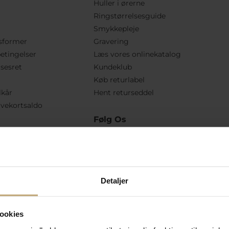
Huller i ørerne
Ringstørrelsesguide
Smykkepleje
sformer
Gravering
etingelser
Læs vores onlinekatalog
lsesret
Kundeklub
Køb returlabel
lkår
Hent returseddel
vekortsaldo
Følg Os
Detaljer
ookies