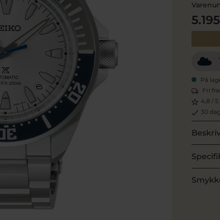
Varenu
5.19
På lag
Fri fr
4,8 / 5
30 dag
Beskri
Specifi
Smykk