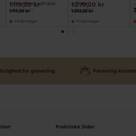
skive 40mm safirglas
safirglas
1.119,20 kr
1.279,20 kr
S
be14040-404
be14440077
1.117,20 kr
1.253,22 kr
På fjernlager
På fjernlager
ulighed for gravering
Personlig kundes
tion
Praktiske Sider