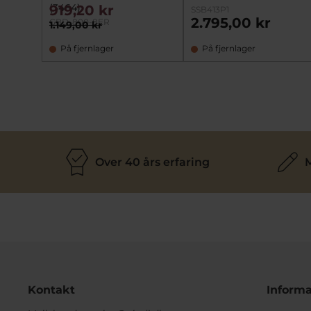
(3464)
919,20 kr
SSB413P1
2.795,00 kr
GBD-800-8ER
1.149,00 kr
På fjernlager
På fjernlager
Over 40 års erfaring
M
Kontakt
Informa