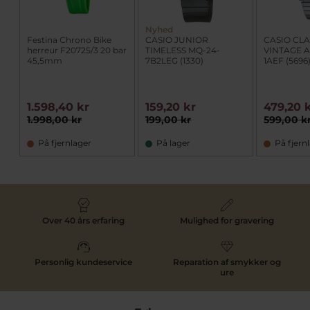
Nyhed
Festina Chrono Bike
CASIO JUNIOR
CASIO CLA
herreur F20725/3 20 bar
TIMELESS MQ-24-
VINTAGE 
45,5mm
7B2LEG (1330)
1AEF (5696
1.598,40 kr
159,20 kr
479,20 
1.998,00 kr
199,00 kr
599,00 k
På fjernlager
På lager
På fjern
Over 40 års erfaring
Mulighed for gravering
Personlig kundeservice
Reparation af smykker og
ure