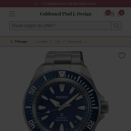
1-3 dages levering på lagervarer
0
0
Tilbage
Forside
/
Ure
/
Herreure
/