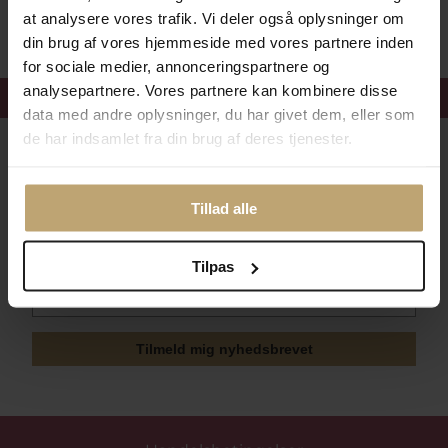
Sikker Og Tryg E-Handel
at analysere vores trafik. Vi deler også oplysninger om
din brug af vores hjemmeside med vores partnere inden
for sociale medier, annonceringspartnere og
analysepartnere. Vores partnere kan kombinere disse
Få 15%
velkomstrabat
data med andre oplysninger, du har givet dem, eller som
de har indsamlet fra din brug af deres tjenester.
Følg med i vores nyhedsbrev
Læs mere her
Tillad alle
Tilpas
Tilmeld mig nyhedsbrevet