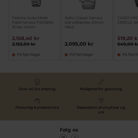
Festina Swiss Made
Seiko Classic herreur
CASIO VIN
Field herreur F20081/4
stål stållænke 40mm
230EGG-3A
10 bar 41mm
10bar
2.158,40 kr
519,20 k
2.095,00 kr
2.153,00 kr
649,00 k
På fjernlager
På fjernlager
På fjern
Over 40 års erfaring
Mulighed for gravering
Personlig kundeservice
Reparation af smykker og
ure
Følg os