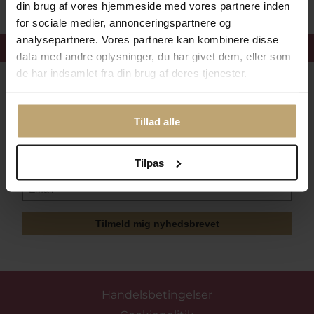
din brug af vores hjemmeside med vores partnere inden
for sociale medier, annonceringspartnere og
analysepartnere. Vores partnere kan kombinere disse
Få 15%
velkomstrabat
data med andre oplysninger, du har givet dem, eller som
de har indsamlet fra din brug af deres tjenester.
Følg med i vores nyhedsbrev
Læs mere her
Tillad alle
Tilpas
Tilmeld mig nyhedsbrevet
Handelsbetingelser