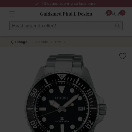
1-3 dages levering på lagervarer
0
0
Tilbage
Forside
/
Ure
/