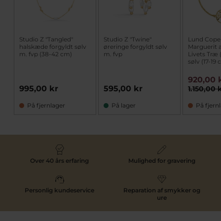
Studio Z "Tangled"
Studio Z "Twine"
Lund Cop
halskæde forgyldt sølv
øreringe forgyldt sølv
Marguerit
m. fvp (38-42 cm)
m. fvp
Livets Træ (
sølv (17-19
920,00 
995,00 kr
595,00 kr
1.150,00 
På fjernlager
På lager
På fjern
Over 40 års erfaring
Mulighed for gravering
Personlig kundeservice
Reparation af smykker og
ure