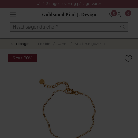
1-3 dages levering på lagervarer
0
0
Tilbage
Forside
/
Gaver
/
Studentergaver
/
Spar 20%