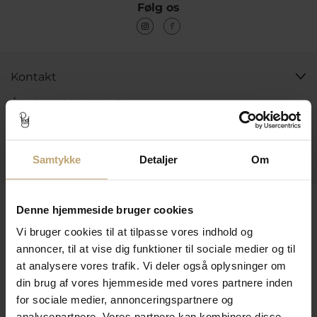
Følg os
Kontakt
Åbningstider I Butikken
Information
Praktiske Sider
Samtykke
Detaljer
Om
Leveringsmuligheder
Denne hjemmeside bruger cookies
Vi bruger cookies til at tilpasse vores indhold og
annoncer, til at vise dig funktioner til sociale medier og til
Betalingsmuligheder
at analysere vores trafik. Vi deler også oplysninger om
din brug af vores hjemmeside med vores partnere inden
for sociale medier, annonceringspartnere og
analysepartnere. Vores partnere kan kombinere disse