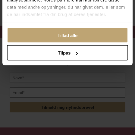
Sikker Og Tryg E-Handel
data med andre oplysninger, du har givet dem, eller som
de har indsamlet fra din brug af deres tjenester.
Få 15%
velkomstrabat
Tillad alle
Følg med i vores nyhedsbrev
Tilpas
Læs mere her
Tilmeld mig nyhedsbrevet