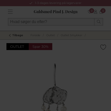
1-3 dages levering på lagervarer
0
0
Tilbage
Forside
/
Outlet
/
Outlet Smykker
/
OUTLET
Spar 30%