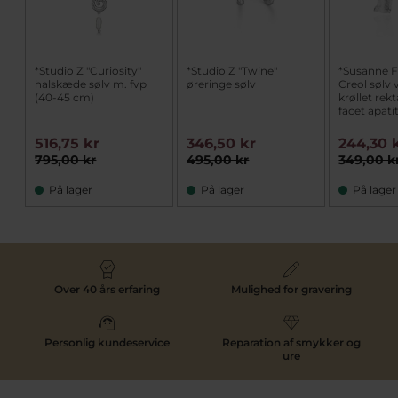
*Studio Z "Curiosity"
*Studio Z "Twine"
*Susanne Fr
halskæde sølv m. fvp
øreringe sølv
Creol sølv
(40-45 cm)
krøllet rek
facet apat
516,75 kr
346,50 kr
244,30 
795,00 kr
495,00 kr
349,00 k
På lager
På lager
På lager
Over 40 års erfaring
Mulighed for gravering
Personlig kundeservice
Reparation af smykker og
ure