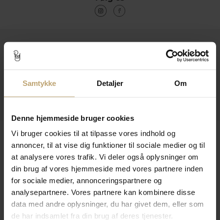
Kontakt
Åbningstider I Butikken
Samtykke
Detaljer
Om
Information
Praktiske Sider
Denne hjemmeside bruger cookies
Leveringsmuligheder
Vi bruger cookies til at tilpasse vores indhold og
annoncer, til at vise dig funktioner til sociale medier og til
at analysere vores trafik. Vi deler også oplysninger om
din brug af vores hjemmeside med vores partnere inden
Betalingsmuligheder
for sociale medier, annonceringspartnere og
analysepartnere. Vores partnere kan kombinere disse
data med andre oplysninger, du har givet dem, eller som
de har indsamlet fra din brug af deres tjenester.
Sikker Og Tryg E-Handel