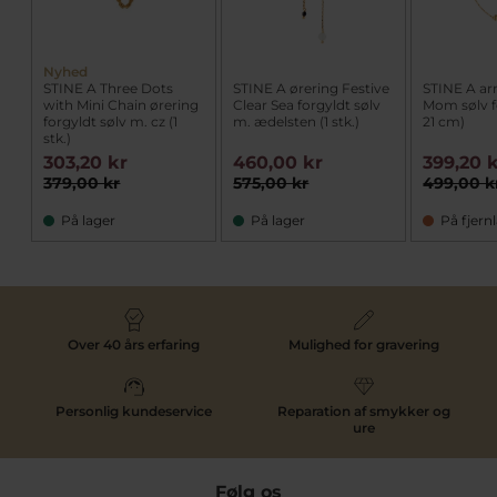
Nyhed
STINE A Three Dots
STINE A ørering Festive
STINE A 
with Mini Chain ørering
Clear Sea forgyldt sølv
Mom sølv fo
forgyldt sølv m. cz (1
m. ædelsten (1 stk.)
21 cm)
stk.)
303,20 kr
460,00 kr
399,20 
379,00 kr
575,00 kr
499,00 k
På lager
På lager
På fjern
Over 40 års erfaring
Mulighed for gravering
Personlig kundeservice
Reparation af smykker og
ure
Følg os