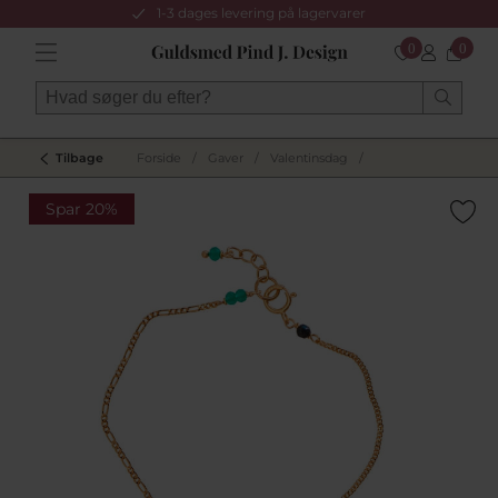
1-3 dages levering på lagervarer
0
0
Tilbage
Forside
/
Gaver
/
Valentinsdag
/
Spar 20%