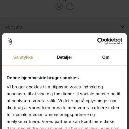
Kontakt
Åbningstider I Butikken
Information
Samtykke
Detaljer
Om
Praktiske Sider
Leveringsmuligheder
Denne hjemmeside bruger cookies
Vi bruger cookies til at tilpasse vores indhold og
annoncer, til at vise dig funktioner til sociale medier og til
at analysere vores trafik. Vi deler også oplysninger om
Betalingsmuligheder
din brug af vores hjemmeside med vores partnere inden
for sociale medier, annonceringspartnere og
analysepartnere. Vores partnere kan kombinere disse
Sikker Og Tryg E-Handel
data med andre oplysninger, du har givet dem, eller som