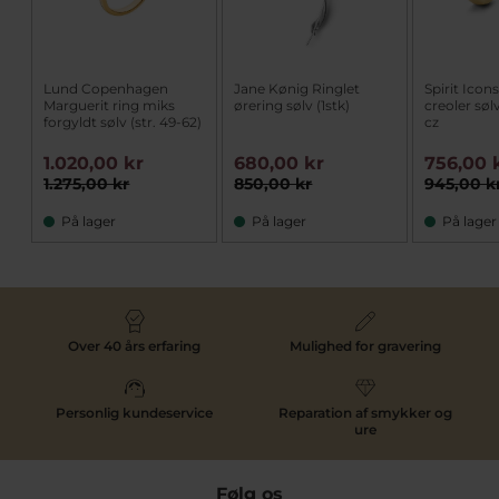
Lund Copenhagen
Jane Kønig Ringlet
Spirit Icon
Marguerit ring miks
ørering sølv (1stk)
creoler søl
forgyldt sølv (str. 49-62)
cz
1.020,00 kr
680,00 kr
756,00 
1.275,00 kr
850,00 kr
945,00 k
På lager
På lager
På lager
Over 40 års erfaring
Mulighed for gravering
Personlig kundeservice
Reparation af smykker og
ure
Følg os