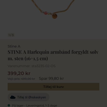
1
/
3
Stine A
STINE A Harlequin armbånd forgyldt sølv
m. sten (16+1,5 cm)
Varenummer:
sta3235-02-OS
399,20 kr
Spar 99,80 kr
Vejl. pris
499,00 kr
Tilføj til kurv
Tilføj til Ønskeskyen
På lager - Leveringstid, 1-3 dage