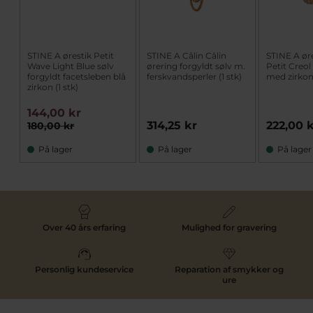
STINE A ørestik Petit
STINE A Câlin Câlin
STINE A øre
Wave Light Blue sølv
ørering forgyldt sølv m.
Petit Creol
forgyldt facetsleben blå
ferskvandsperler (1 stk)
med zirkone
zirkon (1 stk)
144,00 kr
314,25 kr
222,00 
180,00 kr
På lager
På lager
På lager
Over 40 års erfaring
Mulighed for gravering
Personlig kundeservice
Reparation af smykker og
ure