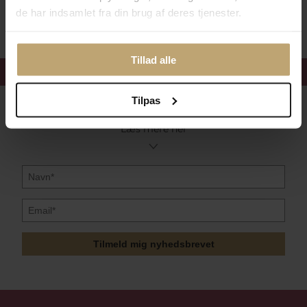
Sikker Og Tryg E-Handel
de har indsamlet fra din brug af deres tjenester.
Tillad alle
Få 15%
velkomstrabat
Tilpas
Følg med i vores nyhedsbrev
Læs mere her
Tilmeld mig nyhedsbrevet