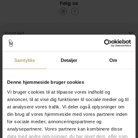
Følg os
Kontakt
Åbningstider I Butikken
Information
Samtykke
Detaljer
Om
Praktiske Sider
Denne hjemmeside bruger cookies
Leveringsmuligheder
Vi bruger cookies til at tilpasse vores indhold og
annoncer, til at vise dig funktioner til sociale medier og til
at analysere vores trafik. Vi deler også oplysninger om
Betalingsmuligheder
din brug af vores hjemmeside med vores partnere inden
for sociale medier, annonceringspartnere og
analysepartnere. Vores partnere kan kombinere disse
data med andre oplysninger, du har givet dem, eller som