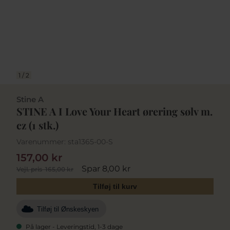
1
/
2
Stine A
STINE A I Love Your Heart ørering sølv m.
cz (1 stk.)
Varenummer:
sta1365-00-S
157,00 kr
Spar 8,00 kr
Vejl. pris
165,00 kr
Tilføj til kurv
Tilføj til Ønskeskyen
På lager - Leveringstid, 1-3 dage