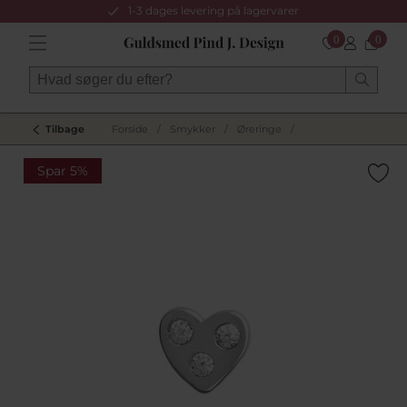
1-3 dages levering på lagervarer
0
0
Tilbage
Forside
/
Smykker
/
Øreringe
/
Spar 5%