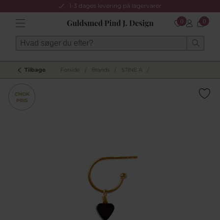
1-3 dages levering på lagervarer
0
0
Tilbage
Forside
/
Brands
/
STINE A
/
CHOK
PRIS