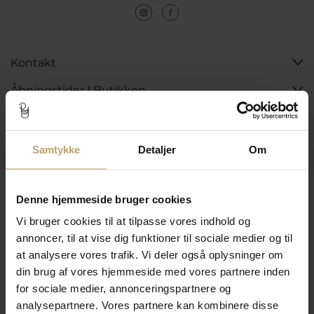
Kontakt
Åbningstider I Butikken
Information
Praktiske Sider
Samtykke
Detaljer
Om
Leveringsmuligheder
Denne hjemmeside bruger cookies
Vi bruger cookies til at tilpasse vores indhold og
annoncer, til at vise dig funktioner til sociale medier og til
Betalingsmuligheder
at analysere vores trafik. Vi deler også oplysninger om
din brug af vores hjemmeside med vores partnere inden
for sociale medier, annonceringspartnere og
analysepartnere. Vores partnere kan kombinere disse
Sikker Og Tryg E-Handel