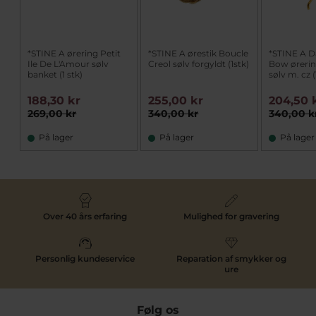
*STINE A ørering Petit
*STINE A ørestik Boucle
*STINE A D
Ile De L'Amour sølv
Creol sølv forgyldt (1stk)
Bow ørerin
banket (1 stk)
sølv m. cz (
188,30 kr
255,00 kr
204,50 
269,00 kr
340,00 kr
340,00 k
På lager
På lager
På lager
Over 40 års erfaring
Mulighed for gravering
Personlig kundeservice
Reparation af smykker og
ure
Følg os