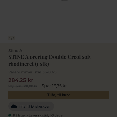
1
/
1
Stine A
STINE A ørering Double Creol sølv
rhodineret (1 stk)
Varenummer:
sta1136-00-S
284,25 kr
Spar 16,75 kr
Vejl. pris
301,00 kr
Tilføj til kurv
Tilføj til Ønskeskyen
På lager - Leveringstid, 1-3 dage