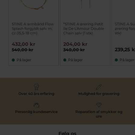
STINE A armbånd Flow
*STINE A ørering Petit
STINE A S
Splash forgyldt sølv m.
Ile De L'Amour Double
ørering forg
cz (15,5-18 cm)
Chain sølv (1 stk)
stk)
432,00 kr
204,00 kr
239,25 k
540,00 kr
340,00 kr
På lager
På lager
På lager
Over 40 års erfaring
Mulighed for gravering
Personlig kundeservice
Reparation af smykker og
ure
Følg os