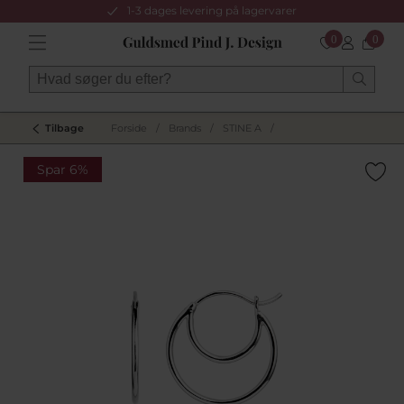
1-3 dages levering på lagervarer
0
0
Tilbage
Forside
/
Brands
/
STINE A
/
Spar 6%