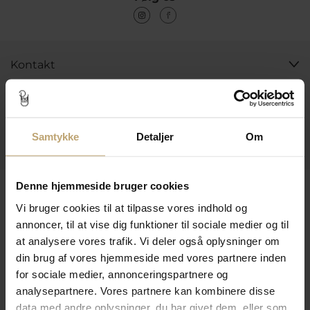
Kontakt
Åbningstider I Butikken
Information
Samtykke
Detaljer
Om
Praktiske Sider
Denne hjemmeside bruger cookies
Leveringsmuligheder
Vi bruger cookies til at tilpasse vores indhold og
annoncer, til at vise dig funktioner til sociale medier og til
at analysere vores trafik. Vi deler også oplysninger om
Betalingsmuligheder
din brug af vores hjemmeside med vores partnere inden
for sociale medier, annonceringspartnere og
analysepartnere. Vores partnere kan kombinere disse
Sikker Og Tryg E-Handel
data med andre oplysninger, du har givet dem, eller som