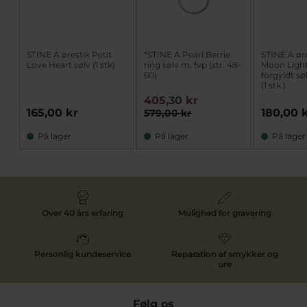
STINE A ørestik Petit
*STINE A Pearl Berrie
STINE A ør
Love Heart sølv (1 stk)
ring sølv m. fvp (str. 48-
Moon Light
60)
forgyldt sø
(1 stk.)
405,30 kr
165,00 kr
180,00 
579,00 kr
På lager
På lager
På lager
Over 40 års erfaring
Mulighed for gravering
Personlig kundeservice
Reparation af smykker og
ure
Følg os