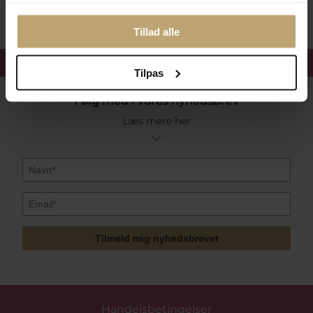
Tillad alle
Få 15%
velkomstrabat
Tilpas
Følg med i vores nyhedsbrev
Læs mere her
Tilmeld mig nyhedsbrevet
Handelsbetingelser