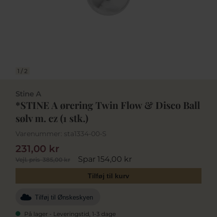
1
/
2
Stine A
*STINE A ørering Twin Flow & Disco Ball
sølv m. cz (1 stk.)
Varenummer:
sta1334-00-S
231,00 kr
Spar 154,00 kr
Vejl. pris
385,00 kr
Tilføj til kurv
Tilføj til Ønskeskyen
På lager - Leveringstid, 1-3 dage