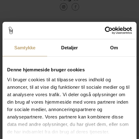
Kontakt
Åbningstider I Butikken
Samtykke
Detaljer
Om
Information
Praktiske Sider
Denne hjemmeside bruger cookies
Vi bruger cookies til at tilpasse vores indhold og
Leveringsmuligheder
annoncer, til at vise dig funktioner til sociale medier og til
at analysere vores trafik. Vi deler også oplysninger om
din brug af vores hjemmeside med vores partnere inden
for sociale medier, annonceringspartnere og
Betalingsmuligheder
analysepartnere. Vores partnere kan kombinere disse
data med andre oplysninger, du har givet dem, eller som
de har indsamlet fra din brug af deres tjenester.
Sikker Og Tryg E-Handel