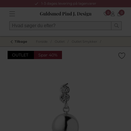
1-3 dages levering på lagervarer
0
0
Tilbage
Forside
/
Outlet
/
Outlet Smykker
/
OUTLET
Spar 40%