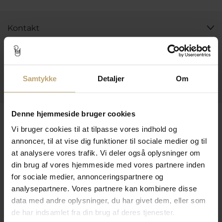
Kontakt
Åbningstider I Butikken
Information
Samtykke
Detaljer
Om
Praktiske Sider
Denne hjemmeside bruger cookies
Leveringsmuligheder
Vi bruger cookies til at tilpasse vores indhold og
annoncer, til at vise dig funktioner til sociale medier og til
at analysere vores trafik. Vi deler også oplysninger om
Betalingsmuligheder
din brug af vores hjemmeside med vores partnere inden
for sociale medier, annonceringspartnere og
analysepartnere. Vores partnere kan kombinere disse
Sikker Og Tryg E-Handel
data med andre oplysninger, du har givet dem, eller som
de har indsamlet fra din brug af deres tjenester.