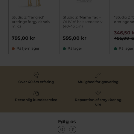
Studio Z "Tangled"
Studio Z "Name Tag -
*Studio Z "
øreringe forgyldt sølv
OLIVIA" halskæde sølv
øreringe sø
m. cz
(40-45 cm)
346,50 
795,00 kr
595,00 kr
495,00 k
På fjernlager
På lager
På lager
Over 40 års erfaring
Mulighed for gravering
Personlig kundeservice
Reparation af smykker og
ure
Følg os