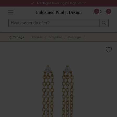
1-3 dages levering på lagervarer
0
0
Tilbage
Forside
/
Smykker
/
Øreringe
/