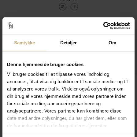
Kontakt
Åbningstider I Butikken
Samtykke
Detaljer
Om
Information
Praktiske Sider
Denne hjemmeside bruger cookies
Vi bruger cookies til at tilpasse vores indhold og
annoncer, til at vise dig funktioner til sociale medier og til
Leveringsmuligheder
at analysere vores trafik. Vi deler også oplysninger om
din brug af vores hjemmeside med vores partnere inden
for sociale medier, annonceringspartnere og
Betalingsmuligheder
analysepartnere. Vores partnere kan kombinere disse
data med andre oplysninger, du har givet dem, eller som
de har indsamlet fra din brug af deres tjenester.
Sikker Og Tryg E-Handel