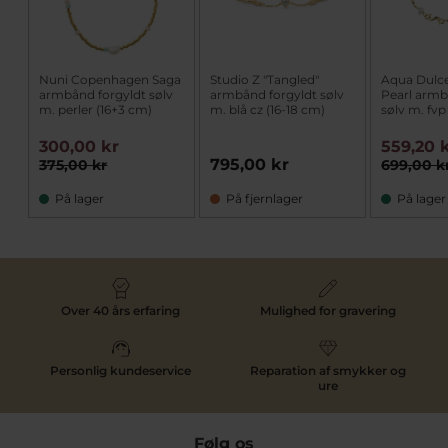
Nuni Copenhagen Saga
Studio Z "Tangled"
Aqua Dul
armbånd forgyldt sølv
armbånd forgyldt sølv
Pearl armb
m. perler (16+3 cm)
m. blå cz (16-18 cm)
sølv m. fvp
300,00 kr
559,20 
795,00 kr
375,00 kr
699,00 k
På lager
På fjernlager
På lager
Over 40 års erfaring
Mulighed for gravering
Personlig kundeservice
Reparation af smykker og
ure
Følg os