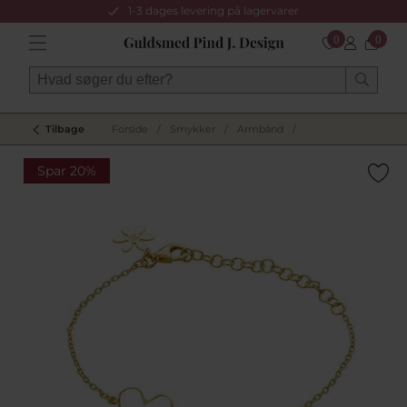
1-3 dages levering på lagervarer
0
0
Tilbage
Forside
/
Smykker
/
Armbånd
/
Spar 20%