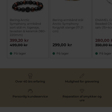
Bering Arctic
Bering armbånd stål
ENAMEL C
Symphony armbånd
Arctic Symphony
Beaded Ch
sort stål m. tigerøje,
forgyldt slange (17-21
sølv (15+4
lavasten & keramik (180-
cm)
220mm)
399,20 kr
280,00 
299,00 kr
499,00 kr
350,00 k
På lager
På lager
På lager
Over 40 års erfaring
Mulighed for gravering
Personlig kundeservice
Reparation af smykker og
ure