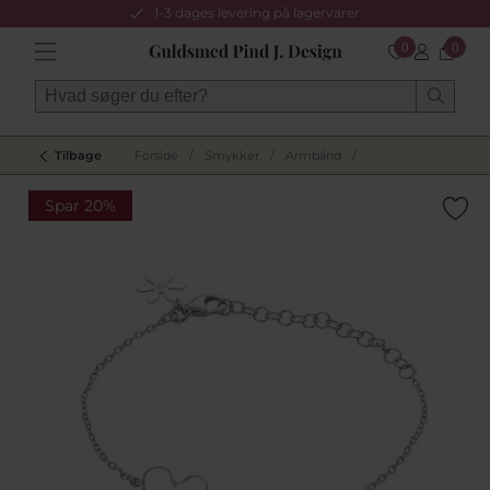
1-3 dages levering på lagervarer
0
0
Tilbage
Forside
/
Smykker
/
Armbånd
/
Spar 20%