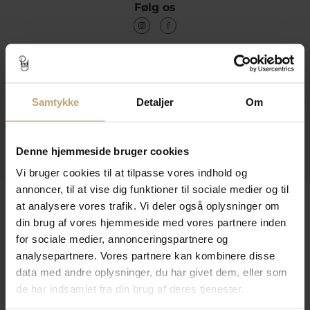
Følg os
Kontakt
Åbningstider I Butikken
Samtykke
Detaljer
Om
Information
Denne hjemmeside bruger cookies
Praktiske Sider
Vi bruger cookies til at tilpasse vores indhold og
annoncer, til at vise dig funktioner til sociale medier og til
Leveringsmuligheder
at analysere vores trafik. Vi deler også oplysninger om
din brug af vores hjemmeside med vores partnere inden
for sociale medier, annonceringspartnere og
analysepartnere. Vores partnere kan kombinere disse
Betalingsmuligheder
data med andre oplysninger, du har givet dem, eller som
de har indsamlet fra din brug af deres tjenester.