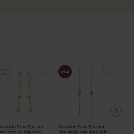
CHOK
CHOK
SALE
SALE
PRIS
PRIS
usanne Friis Bjørner
Susanne Friis Bjørner
By Pin
reringe m. stjerner
Ørekæde sølv forgyldt
ørehæn