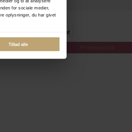
 medier og til at analysere
nden for sociale medier,
e oplysninger, du har givet
kker Og Tryg E-Handel
Tillad alle
llinger
Privatlivspolitik
oldt.