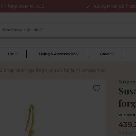
Fri fragt over kr. 499,-
4,8 stjerner på Trust
Ure
Living & Accessories
Gaver
Bjørner øreringe forgyldt sølv bøjle m. amazonite
Susanne
Susa
forg
Varenu
439,
Vejl. pri