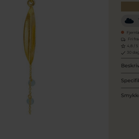
Fjernl
Fri fr
4,8 / 5
30 dag
Beskri
Specifi
Smykk