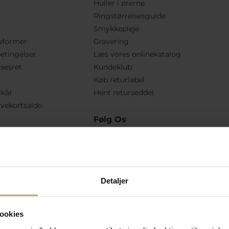
Huller i ørerne
Ringstørrelsesguide
Smykkepleje
sformer
Gravering
etingelser
Læs vores onlinekatalog
lsesret
Kundeklub
Køb returlabel
lkår
Hent returseddel
vekortsaldo
Følg Os
Detaljer
ookies