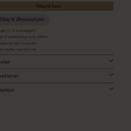
Tilføj til kurv
Tilføj til Ønskeskyen
ager (3-10 hverdage*)
agt til pakkeshop over 499 kr.
 stjerner på Trustpilot
es bytte- og returret
velse
kationer
epleje