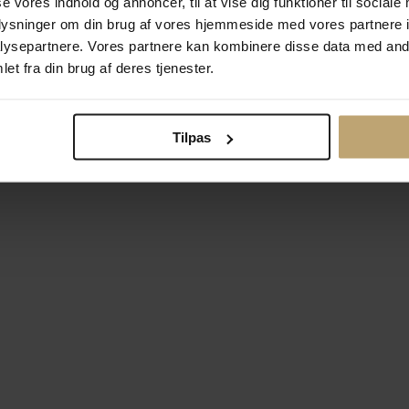
se vores indhold og annoncer, til at vise dig funktioner til sociale
oplysninger om din brug af vores hjemmeside med vores partnere i
ysepartnere. Vores partnere kan kombinere disse data med andr
Betalingsmuligheder
Si
et fra din brug af deres tjenester.
Tilpas
okiepolitik
Ændr cookie-indsti
right © 2026 Pind J. Design Guldsmedie. Alle rettigheder forbeh