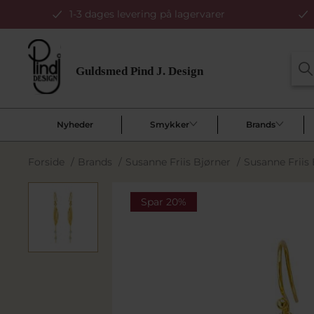
1-3 dages levering på lagervarer
Nyheder
Smykker
Brands
Forside
/
Brands
/
Susanne Friis Bjørner
/
Susanne Friis 
Spar 20%