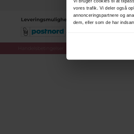
Vi bruger cookies til at tilpas
vores trafik. Vi deler også 
annonceringspartnere og anal
Leveringsmuligheder
dem, eller som de har indsaml
Handelsbetingelser
Co
Copy