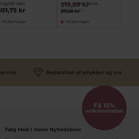
orgyldt sølv
mini dråbe facet
med f
319,20 kr
396,
syntetisk blå topas
zirkon
501,75 kr
f5714-2
sf5560-2-186
BJE-jy0
317,20 kr
495,00
På fjernlager
På fjernlager
På la
ervice
Reparation af smykker og ure
Få 15%
velkomstrabat
Følg Med I Vores Nyhedsbrev