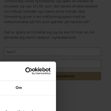
Tilmeld dig vores nyhedsbrev og oplev en verden af
smykker og ure. Du får som den første direkte besked
om tilbud, nyheder og tidens store trends. Ved
tilmelding giver vi en indflytningsgave med en
velkomstrabat på 15% som gælder på næsten alt*.
Det er gratis at tilmelde sig og du kan til hver en tid
afmelde dig nemt nederst i nyhedsbrevet.
Tilmeld mig nyhedsbrevet
Om