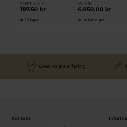
mønt 6 mm
ct. w/si
187,50 kr
6.950,00 kr
sf5356-2
mz1516189
På lager
På fjernlager
Over 40 års erfaring
M
Kontakt
Informa