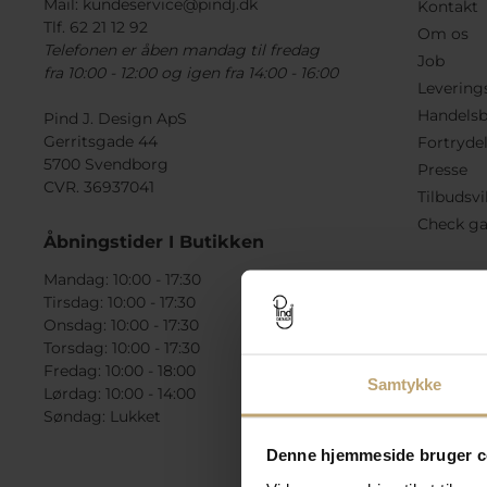
Mail:
kundeservice@pindj.dk
Kontakt
Tlf. 62 21 12 92
Om os
Telefonen er åben mandag til fredag
Job
fra 10:00 - 12:00 og igen fra 14:00 - 16:00
Levering
Handelsb
Pind J. Design ApS
Gerritsgade 44
Fortryde
5700 Svendborg
Presse
CVR. 36937041
Tilbudsvi
Check ga
Åbningstider I Butikken
Mandag: 10:00 - 17:30
Tirsdag: 10:00 - 17:30
Onsdag: 10:00 - 17:30
Torsdag: 10:00 - 17:30
Fredag: 10:00 - 18:00
Samtykke
Lørdag: 10:00 - 14:00
Søndag: Lukket
Denne hjemmeside bruger c