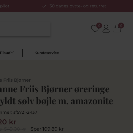
pilot
30 dages bytte- og returret
0
0
Tilbud
Kundeservice
 Friis Bjørner
nne Friis Bjørner øreringe
yldt sølv bøjle m. amazonite
mmer:
sf5721-2-137
20 kr
s
549,00 kr
Spar 109,80 kr