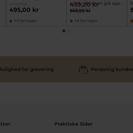
rund cabochon grå agat
f
439,20 kr
sz7200921
10 mm
495,00 kr
sf5521-2-103
s
549,00 kr
På fjernlager
På fjernlager
ulighed for gravering
Personlig kundes
tion
Praktiske Sider