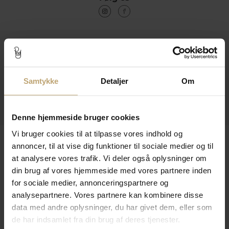
Kontakt
Åbningstider I Butikken
Samtykke
Detaljer
Om
Information
Praktiske Sider
Denne hjemmeside bruger cookies
Vi bruger cookies til at tilpasse vores indhold og
Leveringsmuligheder
annoncer, til at vise dig funktioner til sociale medier og til
at analysere vores trafik. Vi deler også oplysninger om
din brug af vores hjemmeside med vores partnere inden
Betalingsmuligheder
for sociale medier, annonceringspartnere og
analysepartnere. Vores partnere kan kombinere disse
data med andre oplysninger, du har givet dem, eller som
de har indsamlet fra din brug af deres tjenester.
Sikker Og Tryg E-Handel