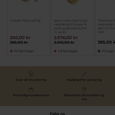
Creoler herre stål fg.
Spirit Icons Gaia Drop
*Precious 
vedhæng til hoops 14
ørecreoler
karat guld med 0,042
sølv m. hvi
ct. w/vs.
mm
200,00 kr
2.076,00 kr
395,00 
250,00 kr
2.595,00 kr
På fjernlager
På fjernlager
På lager
Over 40 års erfaring
Mulighed for gravering
Personlig kundeservice
Reparation af smykker og
ure
Følg os