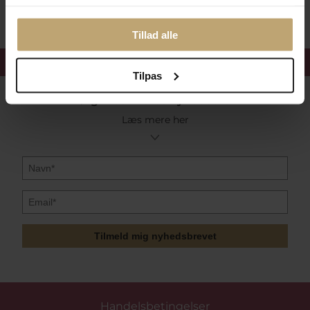
Tillad alle
Få 15%
velkomstrabat
Tilpas
Følg med i vores nyhedsbrev
Læs mere her
Tilmeld mig nyhedsbrevet
Handelsbetingelser