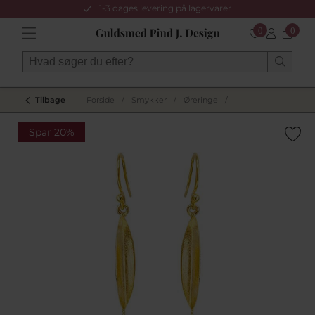
1-3 dages levering på lagervarer
0
0
Tilbage
Forside
/
Smykker
/
Øreringe
/
Spar 20%