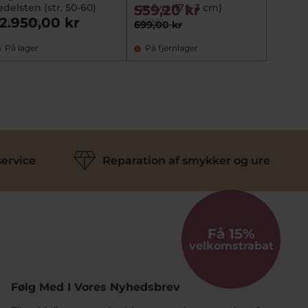
delsten (str. 50-60)
cz+ fvp (17 + 3 cm)
559,20 kr
1.44
bnDK8
12.950,00 kr
z1544065
ad5967
699,00 kr
1.810,0
På lager
På fjernlager
På la
ervice
Reparation af smykker og ure
Få 15%
velkomstrabat
Følg Med I Vores Nyhedsbrev