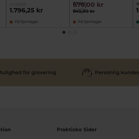
50-64)
æ
676,00 kr
sc123263
1.796,25 kr
si51272
m
845,00 kr
På fjernlager
På fjernlager
ulighed for gravering
Personlig kundes
tion
Praktiske Sider