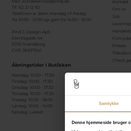
Mail:
kundeservice@pindj.dk
Kontakt
Tlf. 62 21 12 92
Om os
Telefonen er åben mandag til fredag
Job
fra 10:00 - 12:00 og igen fra 14:00 - 16:00
Levering
Handelsb
Pind J. Design ApS
Gerritsgade 44
Fortryde
5700 Svendborg
Presse
CVR. 36937041
Tilbudsvi
Check ga
Åbningstider I Butikken
Mandag: 10:00 - 17:30
Tirsdag: 10:00 - 17:30
Onsdag: 10:00 - 17:30
Torsdag: 10:00 - 17:30
Fredag: 10:00 - 18:00
Samtykke
Lørdag: 10:00 - 14:00
Søndag: Lukket
Denne hjemmeside bruger c