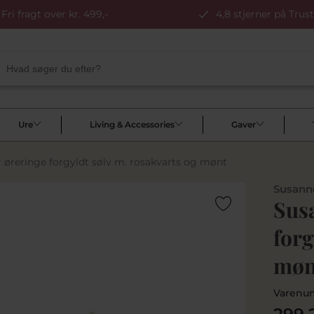
Fri fragt over kr. 499,-
4,8 stjerner på Trust
Ure
Living & Accessories
Gaver
r øreringe forgyldt sølv m. rosakvarts og mønt
Susanne
Susa
forg
møn
Varenu