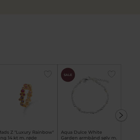
SALE
SALE
ads Z "Luxury Rainbow"
Aqua Dulce White
BNH D
ing 14 kt m. røde
Garden armbånd sølv m.
bagsid