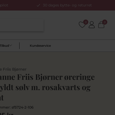
pilot
30 dages bytte- og returret
0
0
Tilbud
Kundeservice
 Friis Bjørner
nne Friis Bjørner øreringe
yldt sølv m. rosakvarts og
t
mmer:
sf5724-2-106