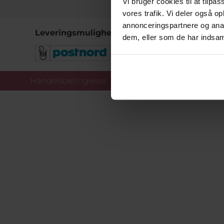
Vi bruger cookies til at tilpas
vores trafik. Vi deler også 
annonceringspartnere og anal
Leveringsmuligheder
dem, eller som de har indsaml
Handelsbetingelser
Co
Copy