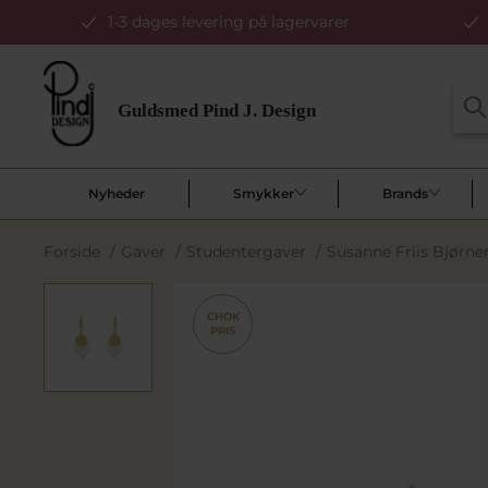
1-3 dages levering på lagervarer
Nyheder
Smykker
Brands
Forside
/
Gaver
/
Studentergaver
/
Susanne Friis Bjørne
CHOK
PRIS