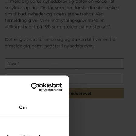
Tilmeld dig vores nyhedsbrev og oplev en verden af
smykker og ure. Du får som den første direkte besked
om tilbud, nyheder og tidens store trends. Ved
tilmelding giver vi en indflytningsgave med en
velkomstrabat på 15% som gælder på næsten alt*.
Det er gratis at tilmelde sig og du kan til hver en tid
afmelde dig nemt nederst i nyhedsbrevet.
Tilmeld mig nyhedsbrevet
Om