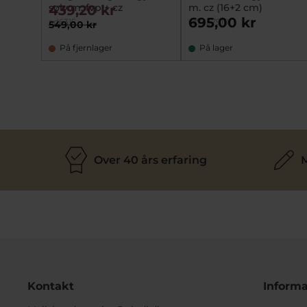
sølv m. fvp + cz
m. cz (16+2 cm)
439,20 kr
695,00 kr
ad6315
sz7257910
549,00 kr
På fjernlager
På lager
Over 40 års erfaring
M
Kontakt
Informa