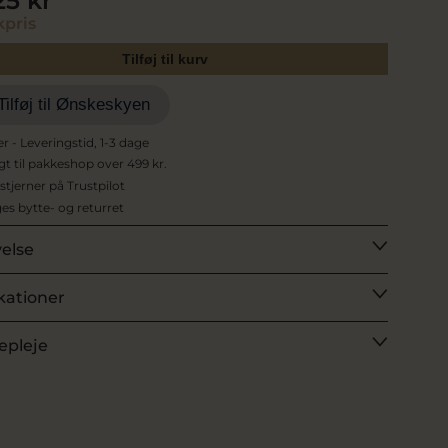
25 kr
pris
Tilføj til kurv
Tilføj til Ønskeskyen
er - Leveringstid, 1-3 dage
agt til pakkeshop over 499 kr.
 stjerner på Trustpilot
es bytte- og returret
velse
kationer
epleje