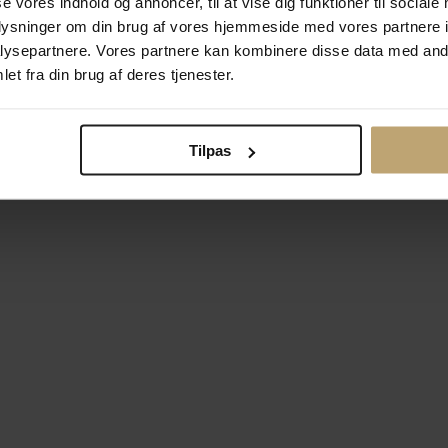
se vores indhold og annoncer, til at vise dig funktioner til sociale
oplysninger om din brug af vores hjemmeside med vores partnere i
ysepartnere. Vores partnere kan kombinere disse data med andr
Betalingsmuligheder
Si
et fra din brug af deres tjenester.
Tilpas
okiepolitik
Ændr cookie-indsti
right © 2026 Pind J. Design Guldsmedie. Alle rettigheder forbeh