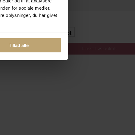
 medier og til at analysere
nden for sociale medier,
e oplysninger, du har givet
kker Og Tryg E-Handel
Tillad alle
llinger
Privatlivspolitik
oldt.