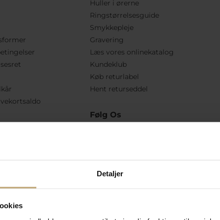
Huller i ørerne
Ringstørrelsesguide
Smykkepleje
sformer
Gravering
etingelser
Læs vores onlinekatalog
lsesret
Kundeklub
Køb returlabel
lkår
Hent returseddel
vekortsaldo
Følg Os
Detaljer
ookies