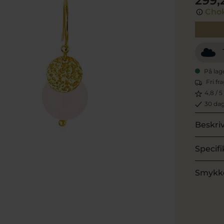
299,
Chok
På lag
Fri fr
4,8 / 5
30 dag
Beskri
Specifi
Smykk