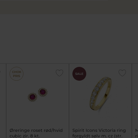
CHOK
SALE
PRIS
Øreringe roset rød/hvid
Spirit Icons Victoria ring
M
cubic zir. 8 kt.
forgyldt sølv m. cz (str.
r