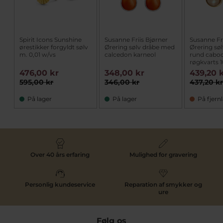
Spirit Icons Sunshine
Susanne Friis Bjørner
Susanne Fri
ørestikker forgyldt sølv
Ørering sølv dråbe med
Ørering søl
m. 0,01 w/vs
calcedon karneol
rund cabo
røgkvarts
476,00 kr
348,00 kr
439,20 
595,00 kr
346,00 kr
437,20 k
På lager
På lager
På fjern
Over 40 års erfaring
Mulighed for gravering
Personlig kundeservice
Reparation af smykker og
ure
Følg os