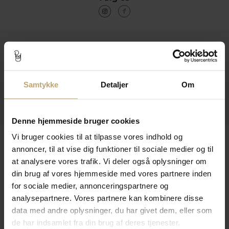
Kontakt
Åbningstider I Butikken
Samtykke
Detaljer
Om
Information
Praktiske Sider
Denne hjemmeside bruger cookies
Vi bruger cookies til at tilpasse vores indhold og
Leveringsmuligheder
annoncer, til at vise dig funktioner til sociale medier og til
at analysere vores trafik. Vi deler også oplysninger om
din brug af vores hjemmeside med vores partnere inden
Betalingsmuligheder
for sociale medier, annonceringspartnere og
analysepartnere. Vores partnere kan kombinere disse
data med andre oplysninger, du har givet dem, eller som
de har indsamlet fra din brug af deres tjenester.
Sikker Og Tryg E-Handel