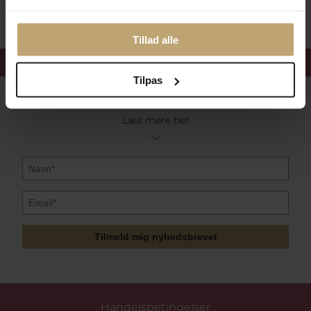
Tillad alle
Få 15%
velkomstrabat
Tilpas
Følg med i vores nyhedsbrev
Læs mere her
Tilmeld mig nyhedsbrevet
Handelsbetingelser