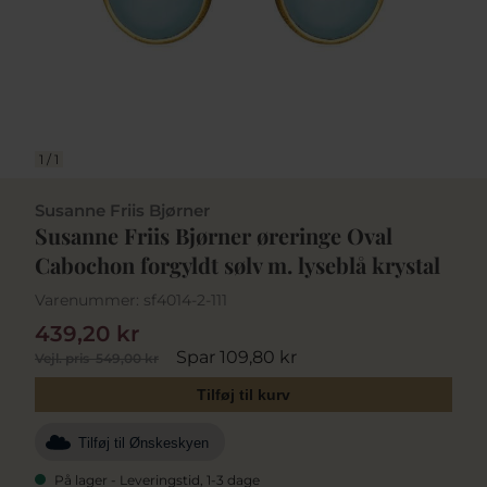
1
/
1
Susanne Friis Bjørner
Susanne Friis Bjørner øreringe Oval
Cabochon forgyldt sølv m. lyseblå krystal
Varenummer:
sf4014-2-111
439,20 kr
Spar 109,80 kr
Vejl. pris
549,00 kr
Tilføj til kurv
Tilføj til Ønskeskyen
På lager - Leveringstid, 1-3 dage