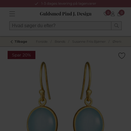
1-3 dages levering på lagervarer
0
0
Tilbage
Forside
/
Brands
/
Susanne Friis Bjørner
/
Øreringe
/
Spar 20%