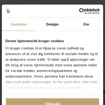
Fjernlager (3-10
hverdage*)
Vejl. pris
12.640,00 kr
Samtykke
Detaljer
Om
Spar 2.528,00 kr
Pris:
10.112,00 kr
Tilføj til kurv
Denne hjemmeside bruger cookies
Tilføj til
Vi bruger cookies til at tilpasse vores indhold og
Ønskeskyen
annoncer, til at vise dig funktioner til sociale medier og til
at analysere vores trafik. Vi deler også oplysninger om
din brug af vores hjemmeside med vores partnere inden
Match med
for sociale medier, annonceringspartnere og
analysepartnere. Vores partnere kan kombinere disse
data med andre oplysninger, du har givet dem, eller som
SALE
SALE
de har indsamlet fra din brug af deres tjenester.
Tillad alle