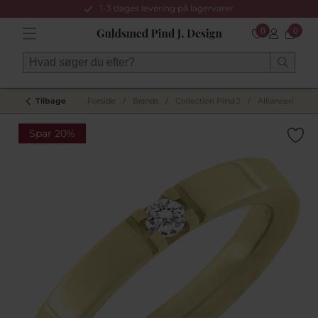
1-3 dages levering på lagervarer
0
0
Tilbage
Forside
/
Brands
/
Collection Pind J
/
Allianceringe
Spar 20%