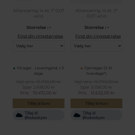
Alliancering 14 kt. 1* 0,07
Alliancering 14 kt. 3*
w/vs
0,07 w/vs
Storrelse :
Storrelse :
*
*
Find din ringstørrelse
Find din ringstørrelse
På lager - Leveringstid, 1-3
Fjernlager (3-10
dage
hverdage*)
Vejl. pris
13.090,00 kr
Vejl. pris
15.790,00 kr
Spar 2.618,00 kr
Spar 3.158,00 kr
Pris:
10.472,00 kr
Pris:
12.632,00 kr
Tilføj til kurv
Tilføj til kurv
Tilføj til
Tilføj til
Ønskeskyen
Ønskeskyen