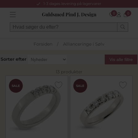
1-3 dages levering på lagervarer
0
0
Forsiden
/
Allianceringe i Sølv
Sorter efter
Vis alle filtre
13 produkter
SALE
SALE