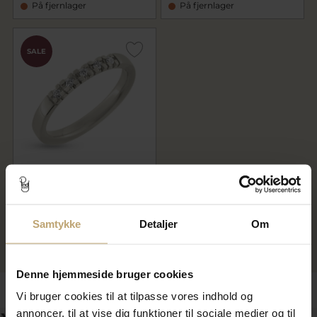
På fjernlager
På fjernlager
SALE
Alliancering 5 brillanter 0,02
w/vs. 925s
4.860,00 kr
6.075,00 kr
Samtykke
Detaljer
Om
På fjernlager
Denne hjemmeside bruger cookies
Vi bruger cookies til at tilpasse vores indhold og
annoncer, til at vise dig funktioner til sociale medier og til