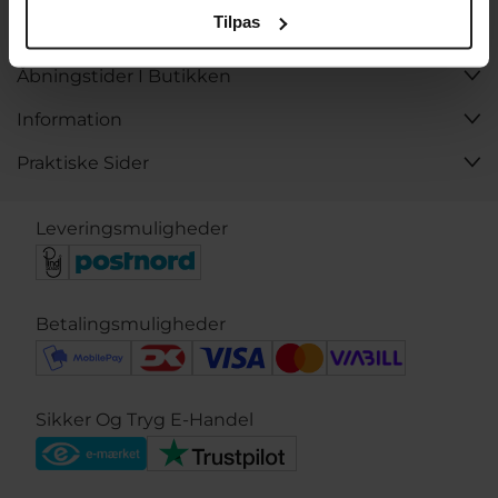
Tilpas
Kontakt
Åbningstider I Butikken
Information
Praktiske Sider
Leveringsmuligheder
Betalingsmuligheder
Sikker Og Tryg E-Handel