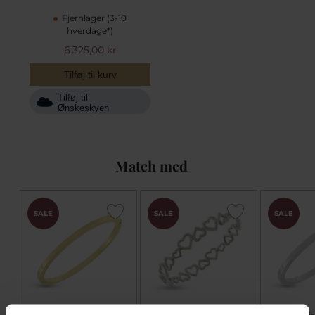
Fjernlager (3-10
hverdage*)
6.325,00 kr
Tilføj til kurv
Tilføj til
Ønskeskyen
Match med
SALE
SALE
SALE