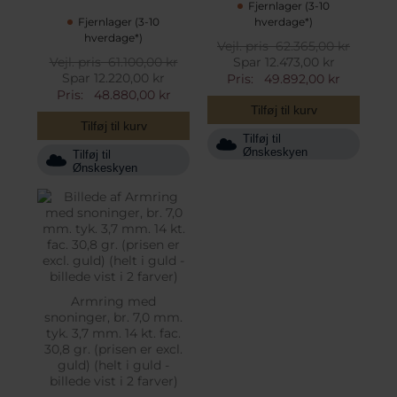
Fjernlager (3-10
Fjernlager (3-10
hverdage*)
hverdage*)
Vejl. pris
62.365,00 kr
Vejl. pris
61.100,00 kr
Spar 12.473,00 kr
Spar 12.220,00 kr
Pris:
49.892,00 kr
Pris:
48.880,00 kr
Tilføj til kurv
Tilføj til kurv
Tilføj til
Ønskeskyen
Tilføj til
Ønskeskyen
Armring med
snoninger, br. 7,0 mm.
tyk. 3,7 mm. 14 kt. fac.
30,8 gr. (prisen er excl.
guld) (helt i guld -
billede vist i 2 farver)