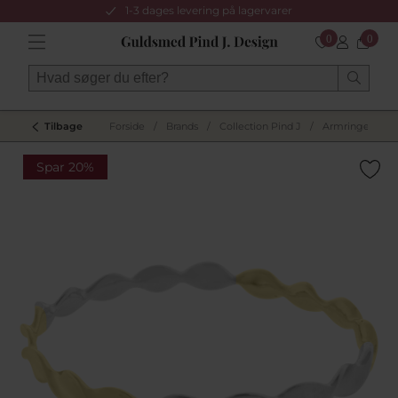
1-3 dages levering på lagervarer
0
0
Tilbage
Forside
/
Brands
/
Collection Pind J
/
Armringe
/
Spar 20%