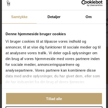
Armring massiv med
Armring "Hjertetrio" i
Armring fir
chener & lås, 925s.
sølv
tråd 925s Pr
forgyldt
Samtykke
Detaljer
Om
6.572,00 kr
2.692,00 kr
3.880,0
8.215,00 kr
3.365,00 kr
4.850,00
På fjernlager
På lager
På fjern
Denne hjemmeside bruger cookies
Vi bruger cookies til at tilpasse vores indhold og
annoncer, til at vise dig funktioner til sociale medier og til
at analysere vores trafik. Vi deler også oplysninger om
din brug af vores hjemmeside med vores partnere inden
Over 40 års erfaring
Mulighed for gravering
for sociale medier, annonceringspartnere og
analysepartnere. Vores partnere kan kombinere disse
Personlig kundeservice
Reparation af smykker og
data med andre oplysninger, du har givet dem, eller som
ure
de har indsamlet fra din brug af deres tjenester.
Følg os
Tillad alle