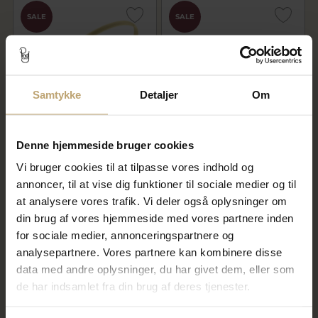
SALE
SALE
Samtykke
Detaljer
Om
Denne hjemmeside bruger cookies
Armring ½ rund tråd 8 kt. og
Armring ½ rund tråd 14 kt.
14 kt. Priser fra
hvg. Priser fra
Vi bruger cookies til at tilpasse vores indhold og
11.520,00 kr
26.060,00 kr
annoncer, til at vise dig funktioner til sociale medier og til
14.400,00 kr
32.575,00 kr
at analysere vores trafik. Vi deler også oplysninger om
På fjernlager
På fjernlager
din brug af vores hjemmeside med vores partnere inden
for sociale medier, annonceringspartnere og
analysepartnere. Vores partnere kan kombinere disse
SALE
SALE
data med andre oplysninger, du har givet dem, eller som
de har indsamlet fra din brug af deres tjenester.