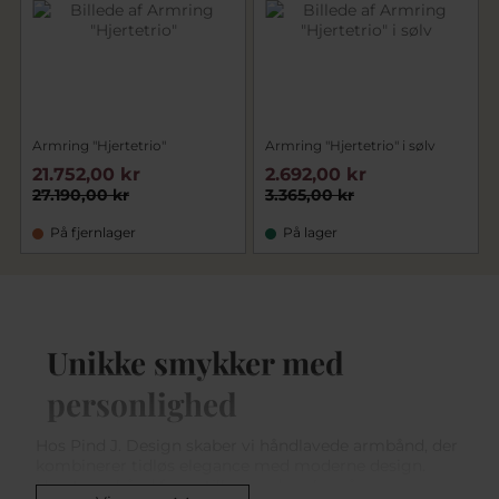
Armring "Hjertetrio"
Armring "Hjertetrio" i sølv
21.752,00 kr
2.692,00 kr
27.190,00 kr
3.365,00 kr
På fjernlager
På lager
Unikke smykker med
personlighed
Hos Pind J. Design skaber vi håndlavede armbånd, der
kombinerer tidløs elegance med moderne design.
Hvert armbånd fremstilles med omhu på vores