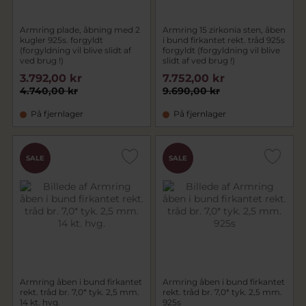
Armring plade, åbning med 2
Armring 15 zirkonia sten, åben
kugler 925s. forgyldt
i bund firkantet rekt. tråd 925s
(forgyldning vil blive slidt af
forgyldt (forgyldning vil blive
ved brug !)
slidt af ved brug !)
3.792,00 kr
7.752,00 kr
4.740,00 kr
9.690,00 kr
På fjernlager
På fjernlager
SALE
SALE
Armring åben i bund firkantet
Armring åben i bund firkantet
rekt. tråd br. 7,0* tyk. 2,5 mm.
rekt. tråd br. 7,0* tyk. 2,5 mm.
14 kt. hvg.
925s