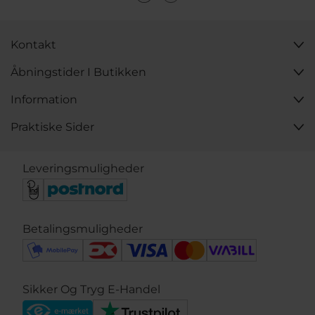
Gå på opdagelse i vores eksklusive udvalg af
håndlavede armbånd og oplev smykker, der er skabt
med passion og præcision. Besøg os i butikken eller
Kontakt
bliv her på siden, og find det perfekte armbånd, der
afspejler din personlige stil og kærlighed til unikt
Åbningstider I Butikken
håndværk. Lad dig inspirere af smykker, der er skabt til
at blive værdsat i generationer.
Information
Praktiske Sider
Leveringsmuligheder
Betalingsmuligheder
Sikker Og Tryg E-Handel