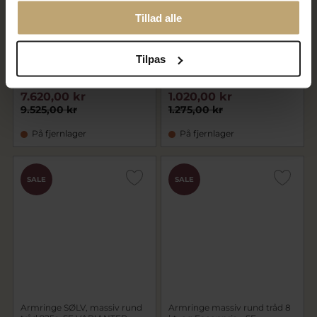
Tillad alle
Tilpas
Barne armring rund tråd 2,00
Armring ½ rund tråd 925s.
mm. guld
Priser fra
7.620,00 kr
1.020,00 kr
9.525,00 kr
1.275,00 kr
På fjernlager
På fjernlager
SALE
SALE
Armringe SØLV, massiv rund
Armringe massiv rund tråd 8