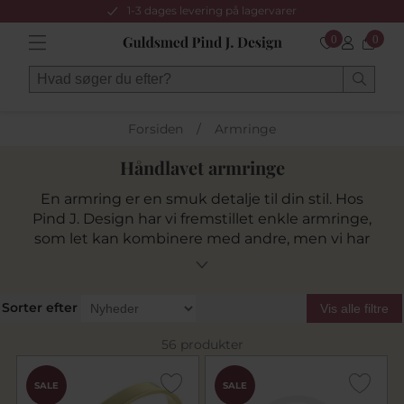
1-3 dages levering på lagervarer
0
0
Forsiden
/
Armringe
Håndlavet armringe
En armring er en smuk detalje til din stil. Hos
Pind J. Design har vi fremstillet enkle armringe,
som let kan kombinere med andre, men vi har
også smukke, detaljerede armringe, der
fortjener at blive fremhævet alene.
Vi fremstiller også smykker af dit gamle guld,
Sorter efter
Vis alle filtre
disse ender på varenr. 25 og 26, her er det
faconprisen der er vist excl. guld.
56 produkter
SALE
SALE