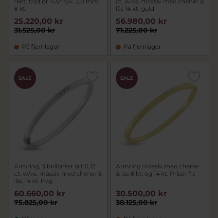
rekt. tråd br. 6,5* tyk. 2,0 mm.
ct. w/vs. massiv med chener &
8 kt.
lås 14 kt. guld
25.220,00 kr
56.980,00 kr
31.525,00 kr
71.225,00 kr
På fjernlager
På fjernlager
SALE
SALE
Armring, 3 brillanter ialt 0,12
Armring massiv med chener
ct. w/vs. massiv med chener &
& lås 8 kt. og 14 kt. Priser fra
lås, 14 kt. hvg.
60.660,00 kr
30.500,00 kr
75.825,00 kr
38.125,00 kr