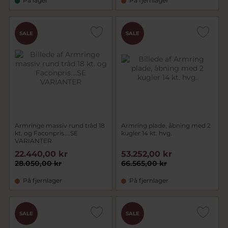
På lager
På fjernlager
SALE
SALE
Armringe massiv rund tråd 18
Armring plade, åbning med 2
kt. og Faconpris....SE
kugler 14 kt. hvg.
VARIANTER
22.440,00 kr
53.252,00 kr
28.050,00 kr
66.565,00 kr
På fjernlager
På fjernlager
SALE
SALE