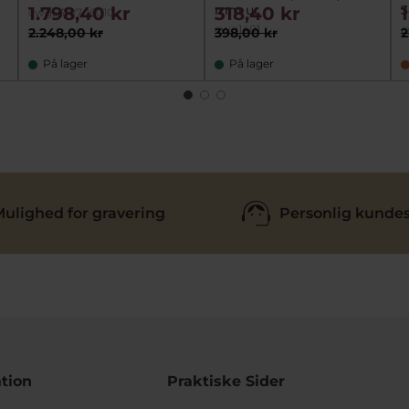
mm ur
1.798,40 kr
318,40 kr
cwg53107-1601G
cwg1401
c
2.248,00 kr
398,00 kr
2
På lager
På lager
ulighed for gravering
Personlig kundes
tion
Praktiske Sider