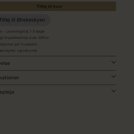
Tilføj til kurv
Tilføj til Ønskeskyen
er - Leveringstid, 1-3 dage
agt til pakkeshop over 499 kr.
 stjerner på Trustpilot
es bytte- og returret
velse
kationer
epleje