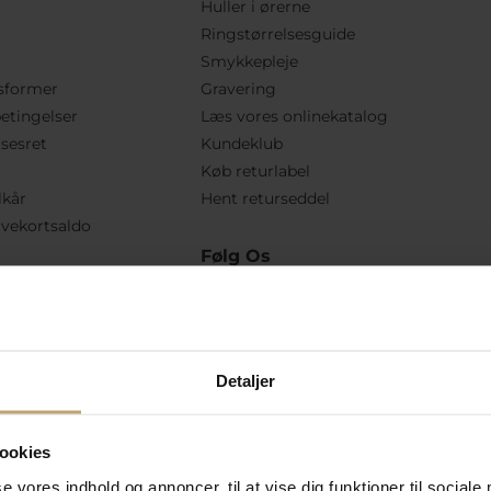
Huller i ørerne
Ringstørrelsesguide
Smykkepleje
sformer
Gravering
etingelser
Læs vores onlinekatalog
lsesret
Kundeklub
Køb returlabel
lkår
Hent returseddel
vekortsaldo
Følg Os
Detaljer
ookies
se vores indhold og annoncer, til at vise dig funktioner til sociale