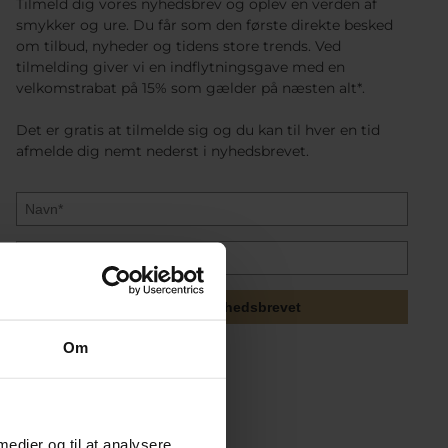
Tilmeld dig vores nyhedsbrev og oplev en verden af
smykker og ure. Du får som den første direkte besked
om tilbud, nyheder og tidens store trends. Ved
tilmelding giver vi en indflytningsgave med en
velkomstrabat på 15% som gælder på næsten alt*.
Det er gratis at tilmelde sig og du kan til hver en tid
afmelde dig nemt nederst i nyhedsbrevet.
Tilmeld mig nyhedsbrevet
Om
 medier og til at analysere