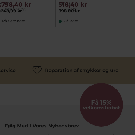
34mm
mm ur
mm) -
1.798,40 kr
318,40 kr
318,
wg53316-1617G
cwg1401G
cwg161
.248,00 kr
398,00 kr
398,00
På fjernlager
På lager
På fj
ervice
Reparation af smykker og ure
Få 15%
velkomstrabat
Følg Med I Vores Nyhedsbrev