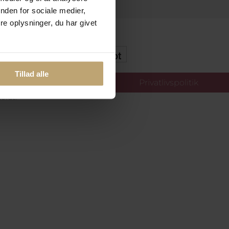
nden for sociale medier,
e oplysninger, du har givet
kker Og Tryg E-Handel
Tillad alle
llinger
Privatlivspolitik
oldt.