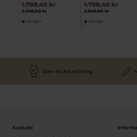
1.798,40 kr
1.798,40 kr
cwg53411-1601B
cwg53210-1688G
2.248,00 kr
2.248,00 kr
På lager
På lager
Over 40 års erfaring
M
Kontakt
Informa