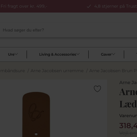
Fri fragt over kr. 499,-
4,8 stjerner på Trust
Ure
Living & Accessories
Gaver
Armbåndsure
/
Arne Jacobsen urremme
/
Arne Jacobsen Brun 
Arne J
Arn
Læd
Varenu
318,
Vejl. pri