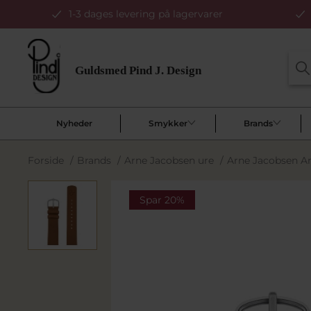
1-3 dages levering på lagervarer
Nyheder
Smykker
Brands
Forside
/
Brands
/
Arne Jacobsen ure
/
Arne Jacobsen 
Spar 20%