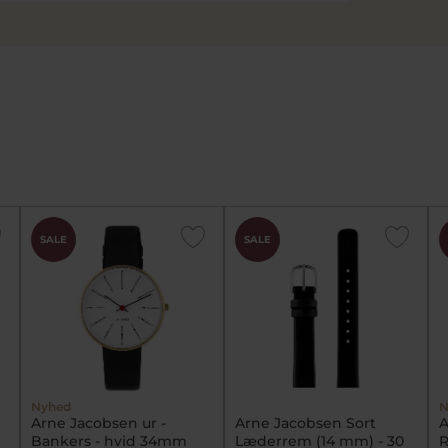
SALE
SALE
Nyhed
N
Arne Jacobsen ur -
Arne Jacobsen Sort
A
Bankers - hvid 34mm
Læderrem (14 mm) - 30
R