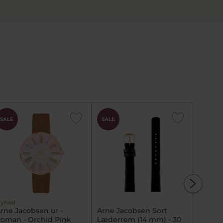
SALE
SALE
SALE
yhed
rne Jacobsen ur -
Arne Jacobsen Sort
Arne J
oman - Orchid Pink
Læderrem (14 mm) - 30
Pampa