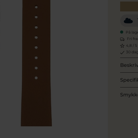
På lag
Fri fr
4,8 / 5
30 dag
Beskri
Specifi
Smykk