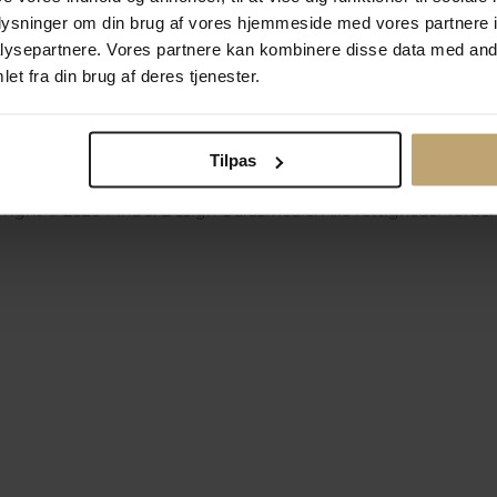
oplysninger om din brug af vores hjemmeside med vores partnere i
ysepartnere. Vores partnere kan kombinere disse data med andr
Betalingsmuligheder
Si
et fra din brug af deres tjenester.
Tilpas
okiepolitik
Ændr cookie-indsti
right © 2026 Pind J. Design Guldsmedie. Alle rettigheder forbeh