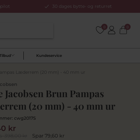
pilot
30 dages bytte- og returret
0
0
Tilbud
Kundeservice
Pampas Læderrem (20 mm) - 40 mm ur
acobsen
e Jacobsen Brun Pampas
errem (20 mm) - 40 mm ur
mmer:
cwg2017S
40 kr
s
398,00 kr
Spar 79,60 kr