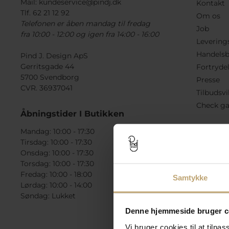
Mail:
kundeservice@pindj.dk
Kontakt
Tlf. 62 21 12 92
Om os
Telefonen er åben mandag til fredag
Job
fra 10:00 - 12:00 og igen fra 14:00 - 16:00
Levering
Handelsb
Pind J. Design ApS
Gerritsgade 44
Fortryde
5700 Svendborg
Presse
CVR. 36937041
Tilbudsvi
Check ga
Åbningstider I Butikken
Mandag: 10:00 - 17:30
Tirsdag: 10:00 - 17:30
Onsdag: 10:00 - 17:30
Torsdag: 10:00 - 17:30
Fredag: 10:00 - 18:00
Samtykke
Lørdag: 10:00 - 14:00
Søndag: Lukket
Denne hjemmeside bruger c
Vi bruger cookies til at tilpas