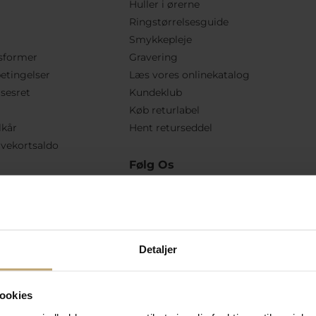
Huller i ørerne
Ringstørrelsesguide
Smykkepleje
sformer
Gravering
etingelser
Læs vores onlinekatalog
lsesret
Kundeklub
Køb returlabel
lkår
Hent returseddel
vekortsaldo
Følg Os
Detaljer
ookies