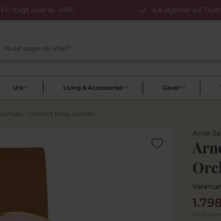
Fri fragt over kr. 499,-
4,8 stjerner på Trust
Ure
Living & Accessories
Gaver
 Roman - Orchid Pink 34mm
Arne J
Arn
Orc
Varenu
1.79
Vejl. pri