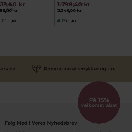
mm ur
318,40 kr
1.798,40 kr
2.15
cwg53411-1601B
cwg532
wg1401G
98,00 kr
2.248,00 kr
2.698,
På lager
På lager
På la
ervice
Reparation af smykker og ure
Få 15%
velkomstrabat
Følg Med I Vores Nyhedsbrev