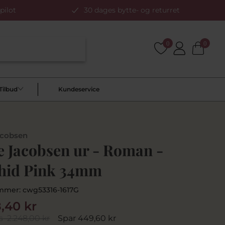
pilot
30 dages bytte- og returret
0
0
Tilbud
Kundeservice
acobsen
e Jacobsen ur - Roman -
hid Pink 34mm
mmer:
cwg53316-1617G
8,40 kr
s
2.248,00 kr
Spar 449,60 kr