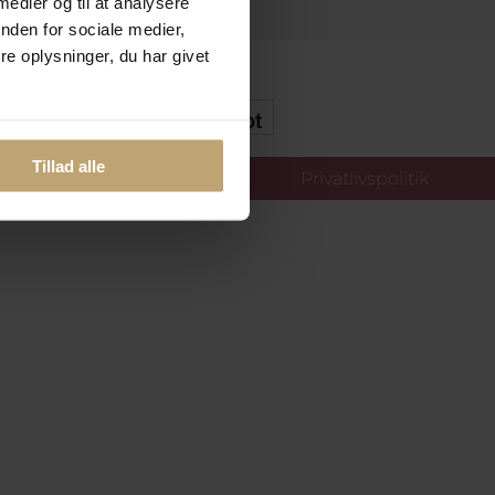
 medier og til at analysere
nden for sociale medier,
e oplysninger, du har givet
kker Og Tryg E-Handel
Tillad alle
llinger
Privatlivspolitik
oldt.