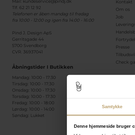
Mail:
kundeservice@pindj.dk
Kontakt
Tlf. 62 21 12 92
Om os
Telefonen er åben mandag til fredag
Job
fra 10:00 - 12:00 og igen fra 14:00 - 16:00
Levering
Handelsb
Pind J. Design ApS
Gerritsgade 44
Fortryde
5700 Svendborg
Presse
CVR. 36937041
Tilbudsvi
Check ga
Åbningstider I Butikken
Mandag: 10:00 - 17:30
Tirsdag: 10:00 - 17:30
Onsdag: 10:00 - 17:30
Torsdag: 10:00 - 17:30
Fredag: 10:00 - 18:00
Samtykke
Lørdag: 10:00 - 14:00
Søndag: Lukket
Denne hjemmeside bruger c