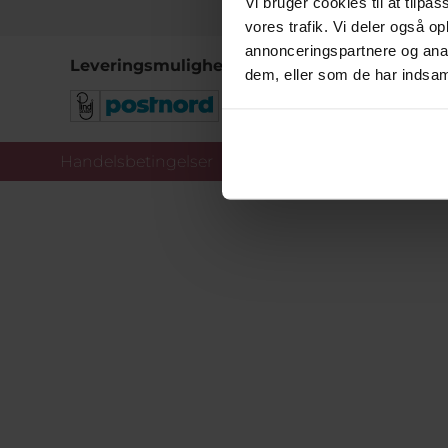
Vi bruger cookies til at tilpas
vores trafik. Vi deler også 
annonceringspartnere og anal
Leveringsmuligheder
dem, eller som de har indsaml
Handelsbetingelser
Co
Copy