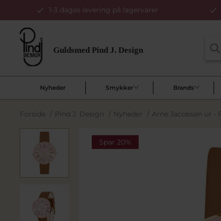
1-3 dages levering på lagervarer
Nyheder
Smykker
Brands
Forside
/
Pind J. Design
/
Nyheder
/
Arne Jacobsen ur -
Spar 20%