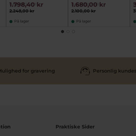
1.798,40 kr
1.680,00 kr
cwg53313-1401G
cwg53200-1401
c
2.248,00 kr
2.100,00 kr
3
På lager
På lager
ulighed for gravering
Personlig kundes
tion
Praktiske Sider