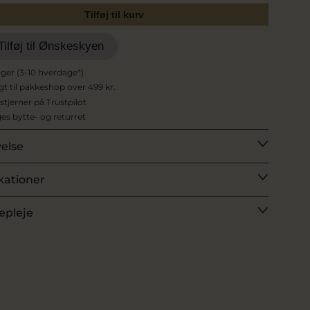
Tilføj til kurv
Tilføj til Ønskeskyen
ager (3-10 hverdage*)
agt til pakkeshop over 499 kr.
 stjerner på Trustpilot
es bytte- og returret
velse
kationer
epleje