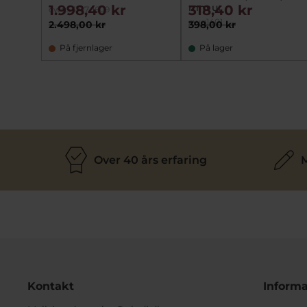
mm ur
1.998,40 kr
318,40 kr
cwg53107-1609
cwg1401
2.498,00 kr
398,00 kr
På fjernlager
På lager
Over 40 års erfaring
M
Kontakt
Informa