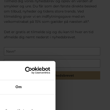
Tilmeld dig vores nyhedsbrev og oplev en verden af
smykker og ure. Du får som den første direkte besked
om tilbud, nyheder og tidens store trends. Ved
tilmelding giver vi en indflytningsgave med en
velkomstrabat på 15% som gælder på næsten alt*.
Det er gratis at tilmelde sig og du kan til hver en tid
afmelde dig nemt nederst i nyhedsbrevet.
Tilmeld mig nyhedsbrevet
Om