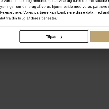
se vores indhold og annoncer, til at vise dig funktioner til sociale
oplysninger om din brug af vores hjemmeside med vores partnere i
ysepartnere. Vores partnere kan kombinere disse data med andr
Betalingsmuligheder
Si
et fra din brug af deres tjenester.
Tilpas
okiepolitik
Ændr cookie-indsti
right © 2026 Pind J. Design Guldsmedie. Alle rettigheder forbeh