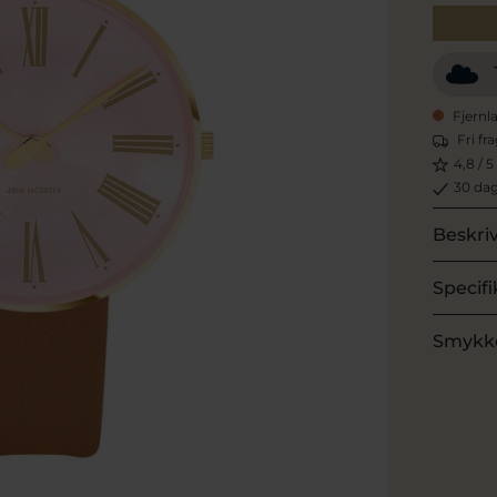
Fjernl
Fri fr
4,8 / 5
30 dag
Beskri
Specifi
Smykk