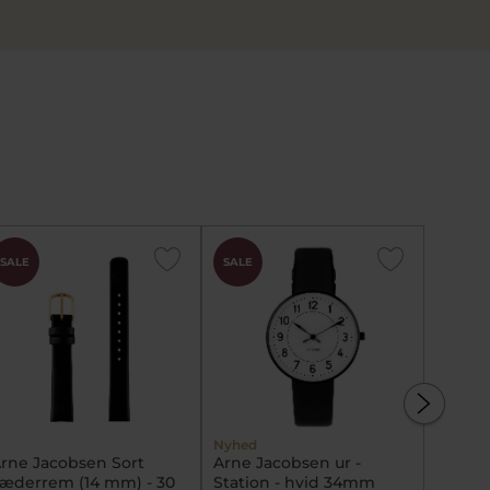
SALE
SALE
SALE
Nyhed
Nyhed
rne Jacobsen Sort
Arne Jacobsen ur -
Arne J
æderrem (14 mm) - 30
Station - hvid 34mm
Hall -