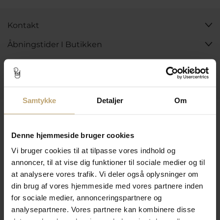
Kontakt
Åbningstider I Butikken
Information
Praktiske Sider
Samtykke
Detaljer
Om
Leveringsmuligheder
Denne hjemmeside bruger cookies
Vi bruger cookies til at tilpasse vores indhold og
Betalingsmuligheder
annoncer, til at vise dig funktioner til sociale medier og til
at analysere vores trafik. Vi deler også oplysninger om
din brug af vores hjemmeside med vores partnere inden
Sikker Og Tryg E-Handel
for sociale medier, annonceringspartnere og
analysepartnere. Vores partnere kan kombinere disse