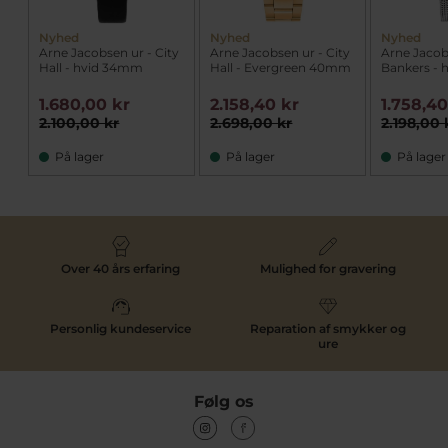
Nyhed
Nyhed
Nyhed
Arne Jacobsen ur - City
Arne Jacobsen ur - City
Arne Jacob
Hall - hvid 34mm
Hall - Evergreen 40mm
Bankers -
1.680,00 kr
2.158,40 kr
1.758,40
2.100,00 kr
2.698,00 kr
2.198,00 
På lager
På lager
På lager
Over 40 års erfaring
Mulighed for gravering
Personlig kundeservice
Reparation af smykker og
ure
Følg os