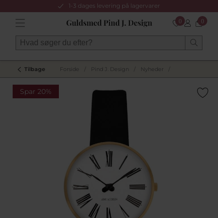
1-3 dages levering på lagervarer
0
0
Tilbage
Forside
/
Pind J. Design
/
Nyheder
/
Spar 20%