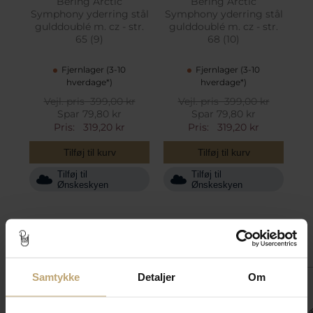
Bering Arctic
Bering Arctic
Symphony yderring stål
Symphony yderring stål
gulddoublé m. cz - str.
gulddoublé m. cz - str.
65 (9)
68 (10)
Fjernlager (3-10
Fjernlager (3-10
hverdage*)
hverdage*)
Vejl. pris
399,00 kr
Vejl. pris
399,00 kr
Spar 79,80 kr
Spar 79,80 kr
Pris:
319,20 kr
Pris:
319,20 kr
Tilføj til kurv
Tilføj til kurv
Tilføj til
Tilføj til
Ønskeskyen
Ønskeskyen
Match med
Samtykke
Detaljer
Om
SALE
SALE
SALE