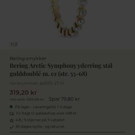
1
/
2
Bering smykker
Bering Arctic Symphony yderring stål
gulddoublé m. cz (str. 55-68)
Varenummer:
be595-27-X1
319,20 kr
Spar 79,80 kr
Vejl. pris
399,00 kr
På lager - Leveringstid, 1-3 dage
Fri fragt til pakkeshop over 499 kr.
4,8 / 5 stjerner på Trustpilot
30 dages bytte- og returret