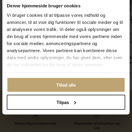
Denne hjemmeside bruger cookies
Vi bruger cookies til at tilpasse vores indhold og
annoncer, til at vise dig funktioner til sociale medier og til
at analysere vores trafik. Vi deler også oplysninger om
Bering ring Arctic
Bering Arctic
Bering ring
din brug af vores hjemmeside med vores partnere inden
Symphony inderring
Symphony inderring
Symphony 
poleret guld stjerner
smal poleret stål m. cz
poleret stål
for sociale medier, annonceringspartnere og
(str. 50-75)
(str. 55-68)
analysepartnere. Vores partnere kan kombinere disse
160,00 kr
240,00 kr
120,00 
data med andre oplysninger, du har givet dem, eller som
200,00 kr
300,00 kr
150,00 kr
de har indsamlet fra din brug af deres tjenester.
På lager
På lager
På lager
Tillad alle
Tilpas
Over 40 års erfaring
Mulighed for gravering
Personlig kundeservice
Reparation af smykker og
ure