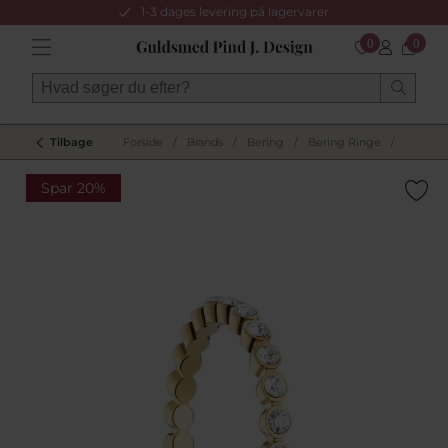
1-3 dages levering på lagervarer
0
0
Tilbage
Forside
/
Brands
/
Bering
/
Bering Ringe
/
Spar 20%