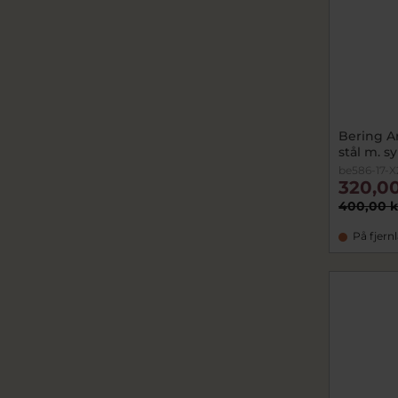
Bering A
stål m. sy
be586-17-X
320,00
400,00 k
På fjern