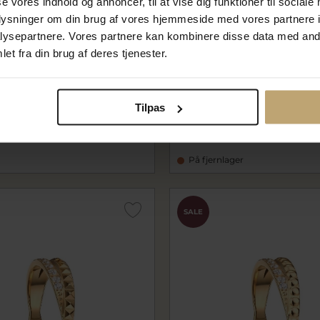
se vores indhold og annoncer, til at vise dig funktioner til sociale
oplysninger om din brug af vores hjemmeside med vores partnere i
ysepartnere. Vores partnere kan kombinere disse data med andr
et fra din brug af deres tjenester.
rctic Symphony ring stål
Bering ring Arctic Sympho
. synt. sten (str. 50-63)
inderring stål (str. 52-70)
Tilpas
X0
be568-10-X2
 kr
200,00 kr
r
250,00 kr
På fjernlager
SALE