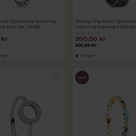
rctic Symphony inderring
Bering ring Arctic Sympho
nt. sten (str. 55-68)
inderring mørkegrå stål (str
1
be568-80-X2
 kr
200,00 kr
r
250,00 kr
lager
På lager
SALE