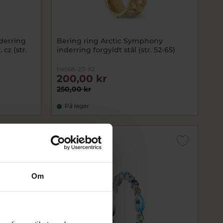
derring
Bering ring Arctic Symphony
 cz (str.
inderring forgyldt stål (str. 52-65)
be568-20-X2
200,00 kr
250,00 kr
På lager
SALE
Om