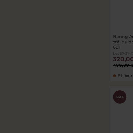
Bering A
stål guld
68)
be587-27-
320,00
400,00 k
På fjern
SALE