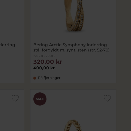
derring
Bering Arctic Symphony inderring
stål forgyldt m. synt. sten (str. 52-70)
be586-27-X2
320,00 kr
400,00 kr
På fjernlager
SALE