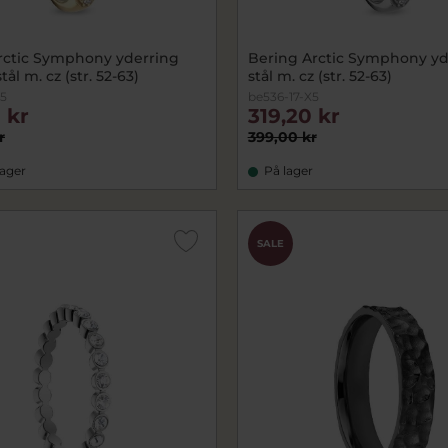
rctic Symphony yderring
Bering Arctic Symphony yd
tål m. cz (str. 52-63)
stål m. cz (str. 52-63)
X5
be536-17-X5
 kr
319,20 kr
r
399,00 kr
lager
På lager
SALE