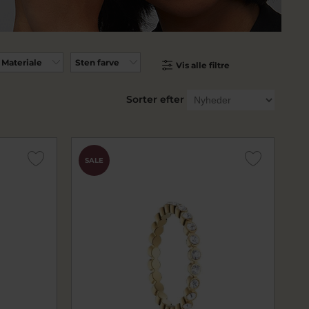
Materiale
Sten farve
Vis alle filtre
Sorter efter
SALE