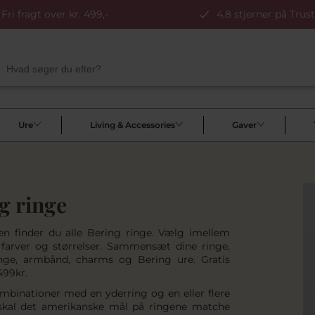
Fri fragt over kr. 499,-
4,8 stjerner på Trust
Ure
Living & Accessories
Gaver
g ringe
en finder du alle Bering ringe. Vælg imellem
e farver og størrelser. Sammensæt dine ringe,
nge, armbånd, charms og Bering ure. Gratis
499kr.
mbinationer med en yderring og en eller flere
skal det amerikanske mål på ringene matche