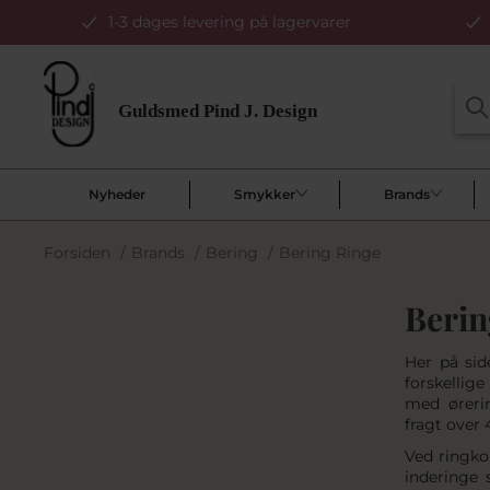
1-3 dages levering på lagervarer
Nyheder
Smykker
Brands
Forsiden
/
Brands
/
Bering
/
Bering Ringe
Berin
Her på sid
forskellig
med øreri
fragt over 
Ved ringko
inderinge 