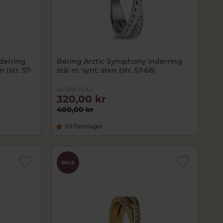
derring
Bering Arctic Symphony inderring
 (str. 57-
stål m. synt. sten (str. 57-68)
be588-17-X2
320,00 kr
400,00 kr
På fjernlager
SALE