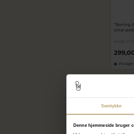
*Bering 
smal poler
be585-17-X
299,00
På lager
SALE
Samtykke
Denne hjemmeside bruger c