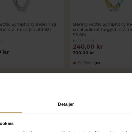
Arctic Symphony inderring
Bering Arctic Symphony in
et stål m. cz (str. 50-63)
smal poleret forgyldt stål m.
55-68)
0
be535-27-X1
240,00 kr
 kr
300,00 kr
På fjernlager
SALE
Detaljer
ookies