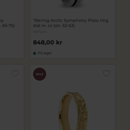
ny
*Bering Arctic Symphony Pizzo ring
. 65-75)
stål m. cz (str. 52-63)
bePizzo
848,00 kr
På lager
SALE