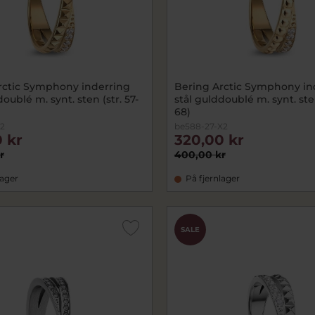
rctic Symphony inderring
Bering Arctic Symphony in
doublé m. synt. sten (str. 57-
stål gulddoublé m. synt. sten
68)
X2
be588-27-X2
 kr
320,00 kr
r
400,00 kr
lager
På fjernlager
SALE