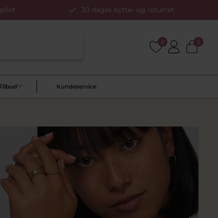
pilot
30 dages bytte- og returret
0
0
Tilbud
Kundeservice