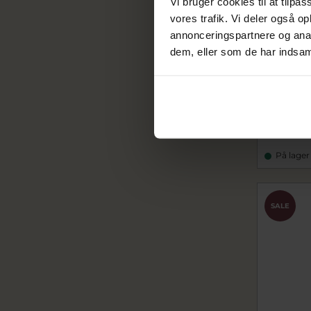
Vi bruger cookies til at tilpas
vores trafik. Vi deler også 
annonceringspartnere og anal
dem, eller som de har indsaml
Bering A
forgyldt m
be569-27-
319,20
399,00 k
På lager
SALE