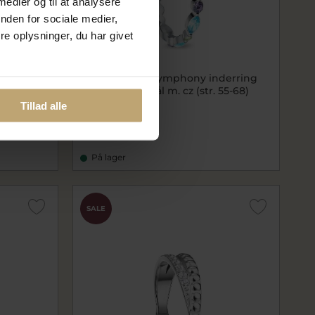
 medier og til at analysere
nden for sociale medier,
e oplysninger, du har givet
ny
Bering Arctic Symphony inderring
smal poleret stål m. cz (str. 55-68)
Tillad alle
be535-17-X1
240,00 kr
300,00 kr
På lager
SALE