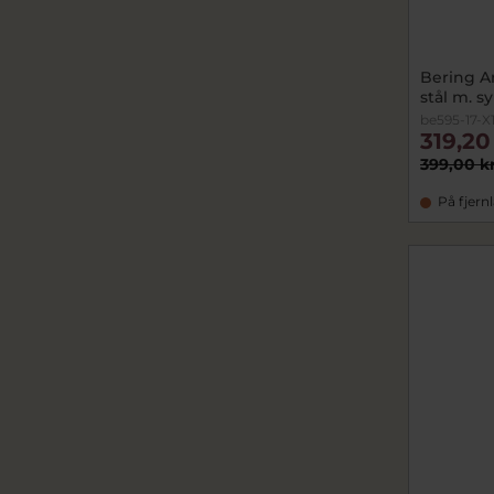
Bering A
stål m. sy
be595-17-X
319,20
399,00 k
På fjern