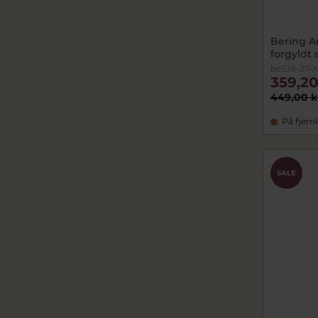
Bering A
forgyldt s
be536-27-
359,20
449,00 k
På fjern
SALE