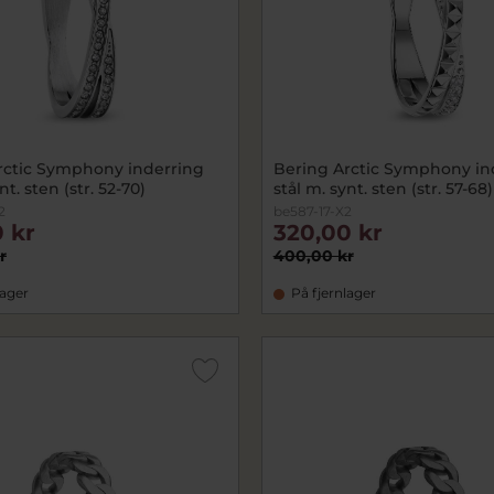
rctic Symphony inderring
Bering Arctic Symphony in
nt. sten (str. 52-70)
stål m. synt. sten (str. 57-68)
2
be587-17-X2
 kr
320,00 kr
r
400,00 kr
lager
På fjernlager