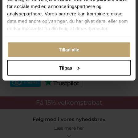
Praktiske Sider
for sociale medier, annonceringspartnere og
analysepartnere. Vores partnere kan kombinere disse
Leveringsmuligheder
data med andre oplysninger, du har givet dem, eller som
de har indsamlet fra din brug af deres tjenester.
Betalingsmuligheder
Tillad alle
Tilpas
Sikker Og Tryg E-Handel
Få 15%
velkomstrabat
Følg med i vores nyhedsbrev
Læs mere her