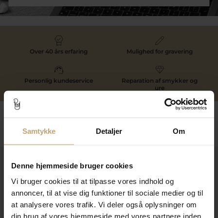
Over 40 års erfaring
Mulighed for gravering
Personlig kundeservice
Reparation af smykker og
ure
Følg os
Samtykke
Detaljer
Om
Kontakt
Denne hjemmeside bruger cookies
Vi bruger cookies til at tilpasse vores indhold og
Åbningstider I Butikken
annoncer, til at vise dig funktioner til sociale medier og til
Information
at analysere vores trafik. Vi deler også oplysninger om
din brug af vores hjemmeside med vores partnere inden