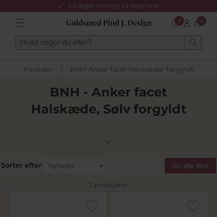
1-3 dages levering på lagervarer
0
0
Forsiden
/
BNH Anker facet halskæder forgyldt
BNH - Anker facet
Halskæde, Sølv forgyldt
Sorter efter
Vis alle filtre
2 produkter