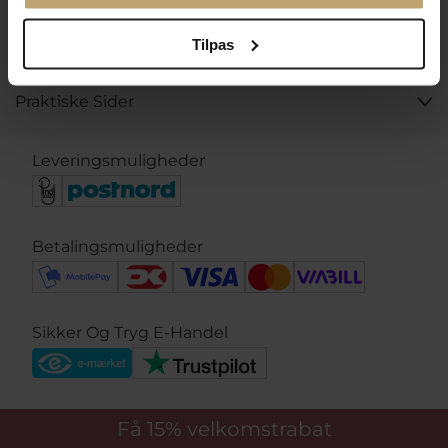
Åbningstider I Butikken
Tilpas
Information
Praktiske Sider
Leveringsmuligheder
Betalingsmuligheder
Sikker Og Tryg E-Handel
Få 15%
velkomstrabat