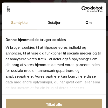
Tilmeld dig kundeklubben
Samtykke
Detaljer
Om
Denne hjemmeside bruger cookies
Vi bruger cookies til at tilpasse vores indhold og
Over 40 års erfaring
Mulighed for gravering
annoncer, til at vise dig funktioner til sociale medier og til
at analysere vores trafik. Vi deler også oplysninger om
Personlig kundeservice
Reparation af smykker og
din brug af vores hjemmeside med vores partnere inden
ure
for sociale medier, annonceringspartnere og
analysepartnere. Vores partnere kan kombinere disse
Følg os
data med andre oplysninger, du har givet dem, eller som
de har indsamlet fra din brug af deres tjenester.
Kontakt
Tillad alle