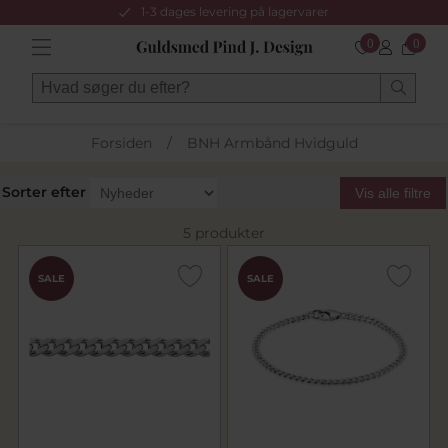
1-3 dages levering på lagervarer
0
0
Forsiden
/
BNH Armbånd Hvidguld
Sorter efter
Vis alle filtre
5 produkter
SALE
SALE