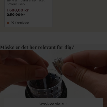
BNH armbånd anker facet
5,7mm i sølv
1.688,00 kr
2.110,00 kr
På fjernlager
Måske er det her relevant for dig?
Smykkepleje