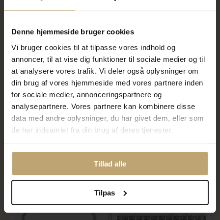
SALE
SALE
Denne hjemmeside bruger cookies
Vi bruger cookies til at tilpasse vores indhold og
annoncer, til at vise dig funktioner til sociale medier og til
at analysere vores trafik. Vi deler også oplysninger om
din brug af vores hjemmeside med vores partnere inden
for sociale medier, annonceringspartnere og
BNH Armbånd anker rund
BNH Armbånd anker facet
analysepartnere. Vores partnere kan kombinere disse
sølv t 1,00/br 2,9mm 21cm
sølv forgyldt t 1,0/br 2,5 mm
18,5cm
data med andre oplysninger, du har givet dem, eller som
492,00 kr
532,00 kr
de har indsamlet fra din brug af deres tjenester.
615,00 kr
665,00 kr
På fjernlager
På lager
Tillad alle
SALE
SALE
Tilpas