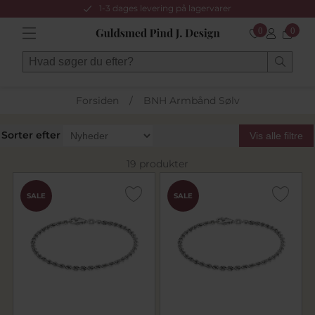
1-3 dages levering på lagervarer
0
0
Forsiden
/
BNH Armbånd Sølv
Sorter efter
Vis alle filtre
19 produkter
SALE
SALE