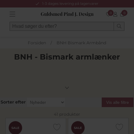
1-3 dages levering på lagervarer
0
0
Forsiden
/
BNH Bismark Armbånd
BNH - Bismark armlænker
Sorter efter
Vis alle filtre
41 produkter
SALE
SALE