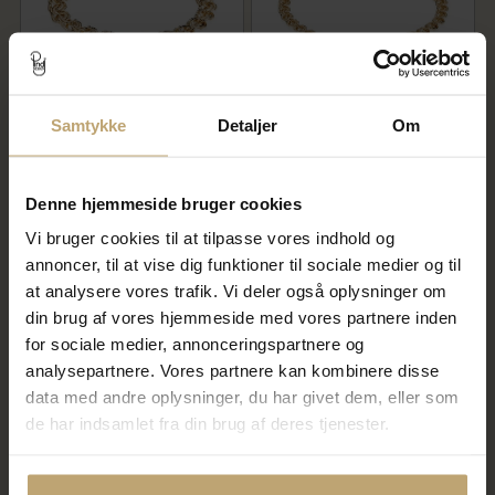
Samtykke
Detaljer
Om
BNH Armbånd bismark 14kt
BNH Armbånd bismark 14kt
bredde 9,50mm 18,5cm
bredde 4,50mm 21cm
44.476,00 kr
12.792,00 kr
55.595,00 kr
15.990,00 kr
Denne hjemmeside bruger cookies
På fjernlager
På fjernlager
Vi bruger cookies til at tilpasse vores indhold og
annoncer, til at vise dig funktioner til sociale medier og til
at analysere vores trafik. Vi deler også oplysninger om
SALE
SALE
din brug af vores hjemmeside med vores partnere inden
for sociale medier, annonceringspartnere og
analysepartnere. Vores partnere kan kombinere disse
data med andre oplysninger, du har givet dem, eller som
de har indsamlet fra din brug af deres tjenester.