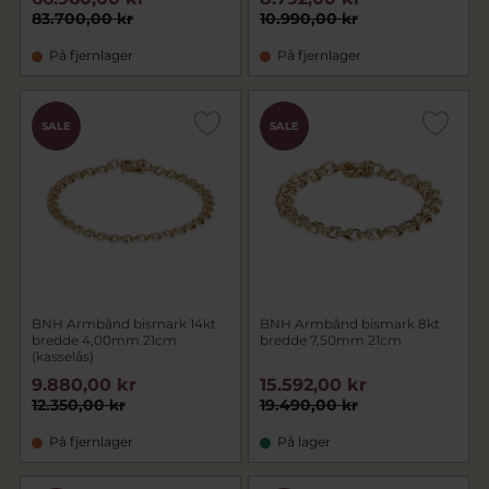
83.700,00 kr
10.990,00 kr
På fjernlager
På fjernlager
SALE
SALE
BNH Armbånd bismark 14kt
BNH Armbånd bismark 8kt
bredde 4,00mm 21cm
bredde 7,50mm 21cm
(kasselås)
9.880,00 kr
15.592,00 kr
12.350,00 kr
19.490,00 kr
På fjernlager
På lager