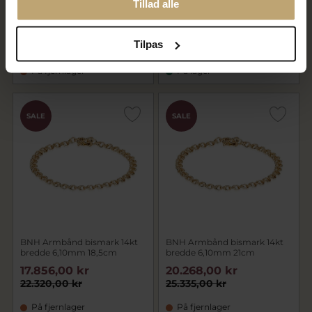
Tillad alle
BNH Armbånd bismark 14kt
BNH Armbånd bismark 14kt
bredde 5,40mm 18,5cm
bredde 5,40mm 21cm
15.808,00 kr
18.188,00 kr
Tilpas
19.760,00 kr
22.735,00 kr
På fjernlager
På lager
SALE
SALE
BNH Armbånd bismark 14kt
BNH Armbånd bismark 14kt
bredde 6,10mm 18,5cm
bredde 6,10mm 21cm
17.856,00 kr
20.268,00 kr
22.320,00 kr
25.335,00 kr
På fjernlager
På fjernlager