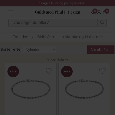
1-3 dages levering på lagervarer
0
0
Forsiden
/
BNH Cordel armlænke og Halskæde
Sorter efter
Vis alle filtre
9 produkter
SALE
SALE