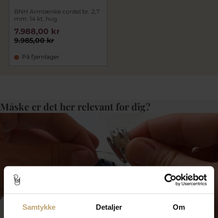
BNH Armlænke cordel br. 2,7
mm. 14 kt. hvg.
7.988,00 kr
9.985,00 kr
På fjernlager
Måske er det her relevant for dig?
Samtykke
Detaljer
Om