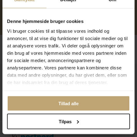
Over 40 års erfaring
Mulighed for gravering
Denne hjemmeside bruger cookies
Personlig kundeservice
Reparation af smykker og
ure
Vi bruger cookies til at tilpasse vores indhold og
annoncer, til at vise dig funktioner til sociale medier og til
Følg os
at analysere vores trafik. Vi deler også oplysninger om
din brug af vores hjemmeside med vores partnere inden
for sociale medier, annonceringspartnere og
analysepartnere. Vores partnere kan kombinere disse
Kontakt
data med andre oplysninger, du har givet dem, eller som
de har indsamlet fra din brug af deres tjenester.
Åbningstider I Butikken
Information
Tillad alle
Praktiske Sider
Tilpas
Leveringsmuligheder