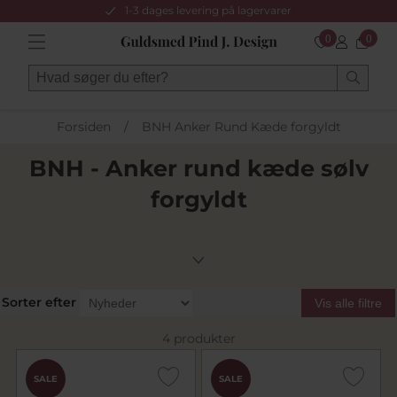
1-3 dages levering på lagervarer
0
0
Forsiden
/
BNH Anker Rund Kæde forgyldt
BNH - Anker rund kæde sølv
forgyldt
Sorter efter
Vis alle filtre
4 produkter
SALE
SALE