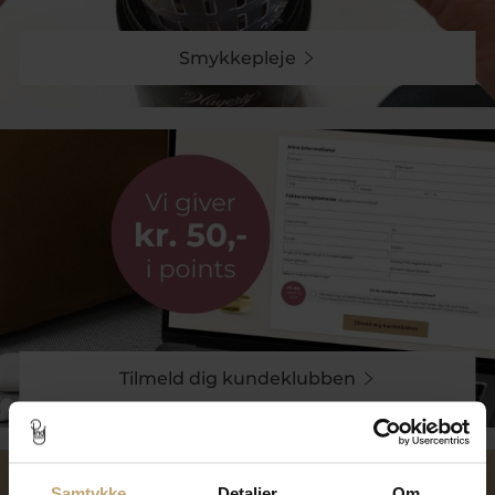
Smykkepleje
Tilmeld dig kundeklubben
Samtykke
Detaljer
Om