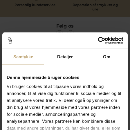
Personlig kundeservice
Reparation af smykker og
ure
Følg os
Kontakt
Samtykke
Detaljer
Om
Åbningstider I Butikken
Information
Denne hjemmeside bruger cookies
Vi bruger cookies til at tilpasse vores indhold og
Praktiske Sider
annoncer, til at vise dig funktioner til sociale medier og til
at analysere vores trafik. Vi deler også oplysninger om
Leveringsmuligheder
din brug af vores hjemmeside med vores partnere inden
for sociale medier, annonceringspartnere og
analysepartnere. Vores partnere kan kombinere disse
data med andre oplysninger, du har givet dem, eller som