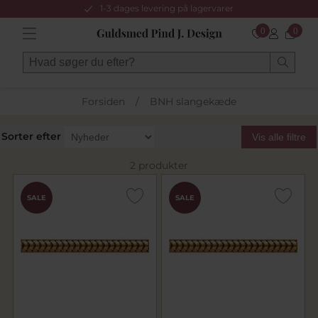
1-3 dages levering på lagervarer
0
0
Forsiden
/
BNH slangekæde
Sorter efter
Vis alle filtre
2 produkter
SALE
SALE