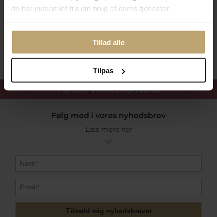
Betalingsmuligheder
de har indsamlet fra din brug af deres tjenester.
Sikker Og Tryg E-Handel
Tillad alle
Tilpas
Få 15%
velkomstrabat
Følg med i vores nyhedsbrev
Læs mere her
Tilmeld mig nyhedsbrevet