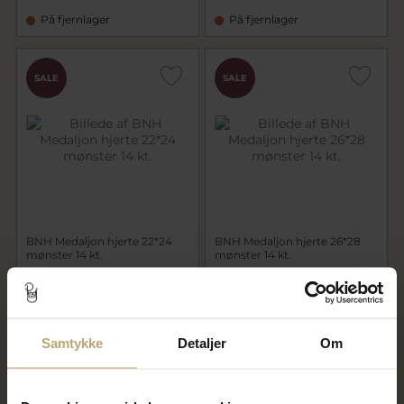
På fjernlager
På fjernlager
SALE
SALE
BNH Medaljon hjerte 22*24
BNH Medaljon hjerte 26*28
mønster 14 kt.
mønster 14 kt.
7.152,00 kr
9.568,00 kr
8.940,00 kr
11.960,00 kr
På lager
På fjernlager
Samtykke
Detaljer
Om
SALE
SALE