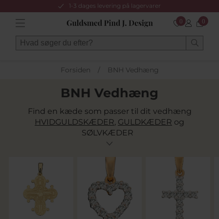
1-3 dages levering på lagervarer
0
0
Forsiden
/
BNH Vedhæng
BNH Vedhæng
Find en kæde som passer til dit vedhæng
HVIDGULDSKÆDER
,
GULDKÆDER
og
SØLVKÆDER