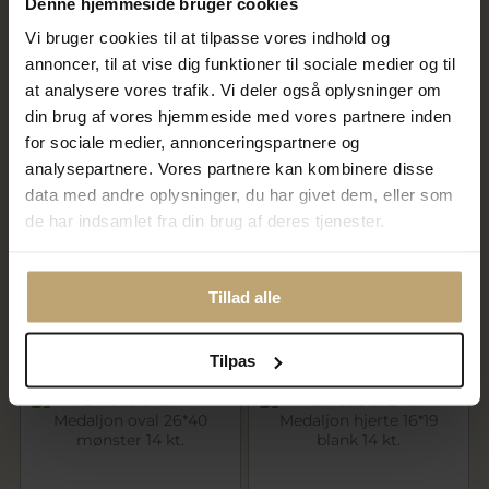
Denne hjemmeside bruger cookies
Vi bruger cookies til at tilpasse vores indhold og
annoncer, til at vise dig funktioner til sociale medier og til
at analysere vores trafik. Vi deler også oplysninger om
din brug af vores hjemmeside med vores partnere inden
for sociale medier, annonceringspartnere og
analysepartnere. Vores partnere kan kombinere disse
BNH Medaljon hjerte 16*19
BNH Medaljon oval 22*30
mønster 8 kt.
mønster 14 kt.
data med andre oplysninger, du har givet dem, eller som
2.372,00 kr
8.948,00 kr
de har indsamlet fra din brug af deres tjenester.
2.965,00 kr
11.185,00 kr
På fjernlager
På fjernlager
Tillad alle
SALE
SALE
Tilpas