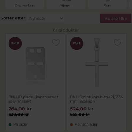
Dagmarkors
Hjerter
Kors
Sorter efter
Vis alle filtre
61 produkter
SALE
SALE
BNH ID plade - kaderverskilt
BNH Stolpe kors blank 21,5*34
sølv (massiv)
mm. 925s sølv
264,00 kr
524,00 kr
330,00 kr
655,00 kr
På lager
På fjernlager